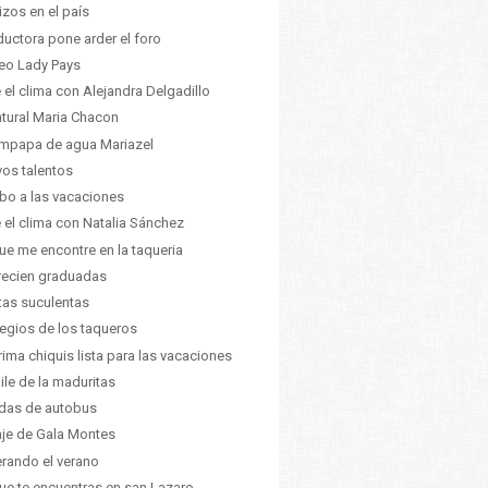
izos en el país
uctora pone arder el foro
eo Lady Pays
 el clima con Alejandra Delgadillo
atural Maria Chacon
mpapa de agua Mariazel
os talentos
o a las vacaciones
 el clima con Natalia Sánchez
ue me encontre en la taqueria
recien graduadas
tas suculentas
ilegios de los taqueros
rima chiquis lista para las vacaciones
aile de la maduritas
das de autobus
iaje de Gala Montes
rando el verano
ue te encuentras en san Lazaro