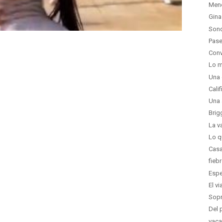
Men
Gina
Sond
Pase
Conv
Lo m
Una 
Calif
Una 
Brig
La v
Lo q
Casa
fieb
Espe
El v
Sopr
Del 
vaca