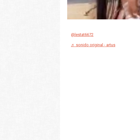
@lestat6672
♬ sonido original - artus