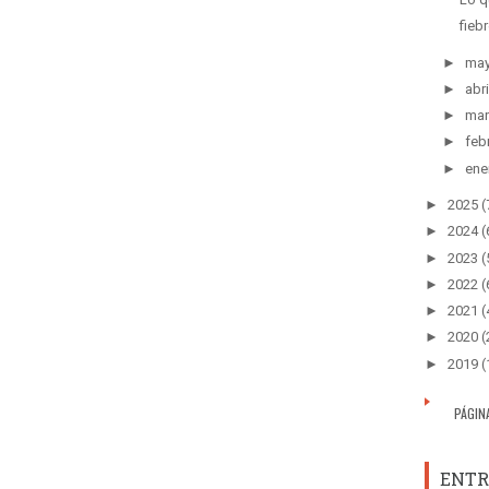
fieb
►
ma
►
abri
►
mar
►
feb
►
ene
►
2025
(
►
2024
(
►
2023
(
►
2022
(
►
2021
(
►
2020
(
►
2019
(
PÁGIN
ENTR