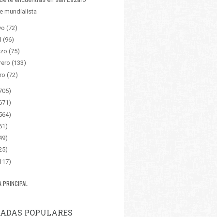
re mundialista
yo
(72)
l
(96)
zo
(75)
rero
(133)
ro
(72)
705)
671)
564)
61)
49)
25)
117)
A PRINCIPAL
ADAS POPULARES