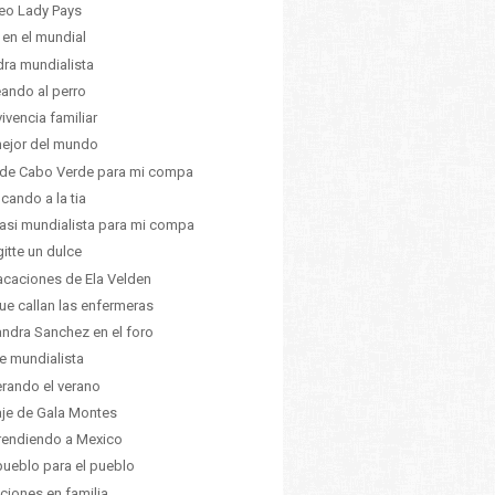
eo Lady Pays
 en el mundial
ra mundialista
ando al perro
ivencia familiar
ejor del mundo
de Cabo Verde para mi compa
icando a la tia
asi mundialista para mi compa
gitte un dulce
acaciones de Ela Velden
ue callan las enfermeras
ndra Sanchez en el foro
re mundialista
rando el verano
iaje de Gala Montes
endiendo a Mexico
pueblo para el pueblo
ciones en familia