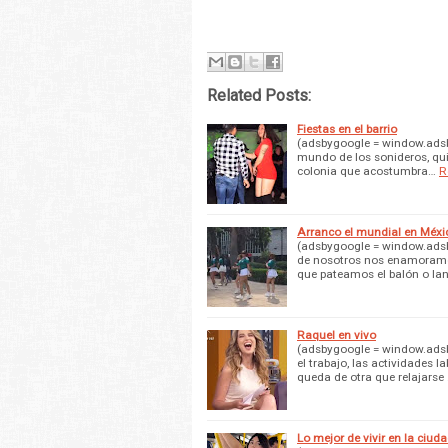
Related Posts:
Fiestas en el barrio
(adsbygoogle = window.adsb
mundo de los sonideros, quiz
colonia que acostumbra…
R
Arranco el mundial en Méxi
(adsbygoogle = window.adsb
de nosotros nos enamoramos
que pateamos el balón o l
Raquel en vivo
(adsbygoogle = window.adsb
el trabajo, las actividades l
queda de otra que relajarse
Lo mejor de vivir en la ciud