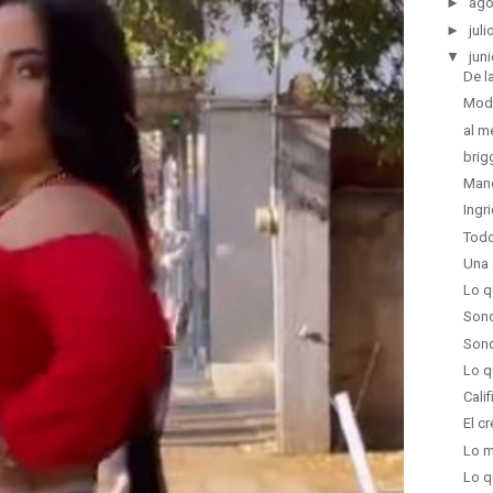
►
ago
►
juli
▼
juni
De l
Mod
al m
brig
Mano
Ingr
Todo
Una 
Lo q
Sond
Sond
Lo q
Calif
El c
Lo m
Lo q