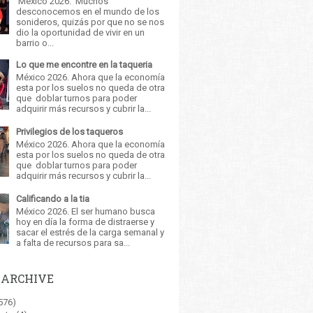
México 2026. Muchos
desconocemos en el mundo de los
sonideros, quizás por que no se nos
dio la oportunidad de vivir en un
barrio o...
Lo que me encontre en la taqueria
México 2026. Ahora que la economía
esta por los suelos no queda de otra
que doblar turnos para poder
adquirir más recursos y cubrir la...
Privilegios de los taqueros
México 2026. Ahora que la economía
esta por los suelos no queda de otra
que doblar turnos para poder
adquirir más recursos y cubrir la...
Calificando a la tia
México 2026. El ser humano busca
hoy en día la forma de distraerse y
sacar el estrés de la carga semanal y
a falta de recursos para sa...
 ARCHIVE
576)