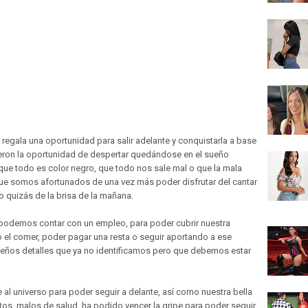
regala una oportunidad para salir adelante y conquistarla a base
ieron la oportunidad de despertar quedándose en el sueño
que todo es color negro, que todo nos sale mal o que la mala
que somos afortunados de una vez más poder disfrutar del cantar
 o quizás de la brisa de la mañana.
podemos contar con un empleo, para poder cubrir nuestra
o el comer, poder pagar una resta o seguir aportando a ese
queños detalles que ya no identificamos pero que debemos estar
al universo para poder seguir a delante, así como nuestra bella
s malos de salud, ha podido vencer la gripe para poder seguir