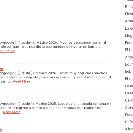
Bols
Fies
Arra
La e
Lleg
Enco
ygoogle || []).push({}); México 2026. Muchos desconocemos en el
ás por que no se nos dio la oportunidad de vivir en un barrio o
El f
ead More
Antr
Lo m
co
fieb
ygoogle || []).push({}); México 2026. Desde muy pequeños muchos
 de alguno de deporte , ese amor quizás surgió en el momento en el
El v
anzamo…
Read More
La t
Pase
Gaby
ygoogle || []).push({}); México 2025. Luego de una pesada semana en
Apre
aborales, el regreso a clases o cualquier actividad que realices no
 …
Read More
Esca
Cafe
Áfri
ad