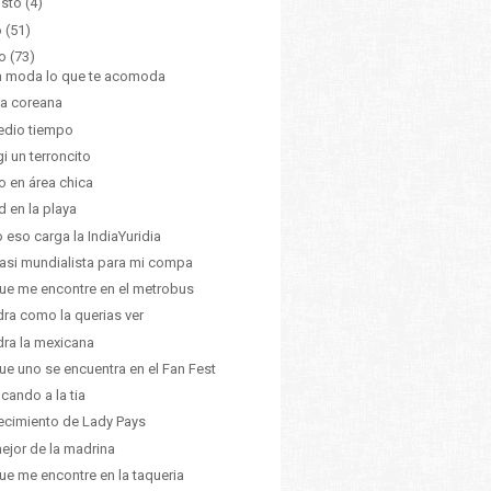
sto
(4)
o
(51)
o
(73)
a moda lo que te acomoda
a coreana
edio tiempo
gi un terroncito
 en área chica
id en la playa
 eso carga la IndiaYuridia
asi mundialista para mi compa
ue me encontre en el metrobus
ra como la querias ver
ra la mexicana
ue uno se encuentra en el Fan Fest
icando a la tia
recimiento de Lady Pays
ejor de la madrina
ue me encontre en la taqueria