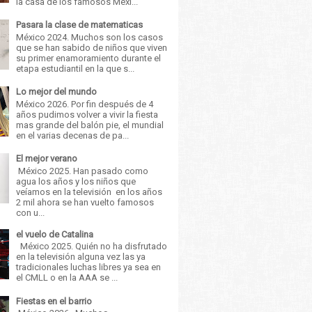
la casa de los famosos Méxi...
Pasara la clase de matematicas
México 2024. Muchos son los casos
que se han sabido de niños que viven
su primer enamoramiento durante el
etapa estudiantil en la que s...
Lo mejor del mundo
México 2026. Por fin después de 4
años pudimos volver a vivir la fiesta
mas grande del balón pie, el mundial
en el varias decenas de pa...
El mejor verano
México 2025. Han pasado como
agua los años y los niños que
veíamos en la televisión en los años
2 mil ahora se han vuelto famosos
con u...
el vuelo de Catalina
México 2025. Quién no ha disfrutado
en la televisión alguna vez las ya
tradicionales luchas libres ya sea en
el CMLL o en la AAA se ...
Fiestas en el barrio