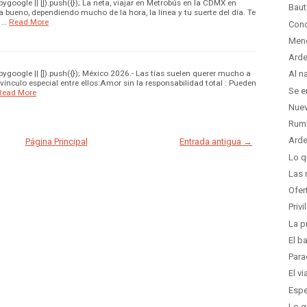
oogle || []).push({}); La neta, viajar en Metrobús en la CDMX en
Baut
a bueno, dependiendo mucho de la hora, la línea y tu suerte del día. Te
 …
Read More
Cond
Men
Arde
google || []).push({}); México 2026.- Las tías suelen querer mucho a
Al n
ínculo especial entre ellos:Amor sin la responsabilidad total : Pueden
Se e
Read More
Nuev
Rumb
Arde
Página Principal
Entrada antigua →
Lo q
Las 
Ofer
Priv
La p
El b
Para
El v
Espe
Lo q