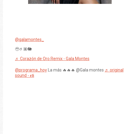
@galamontes_
🥹🤌🏽🐘
♬ Corazón de Oro Remix - Gala Montes
@programa_hoy
La más 🔥🔥🔥 @Gala montes
♬ original
sound - 𝖊𝖑𝖎