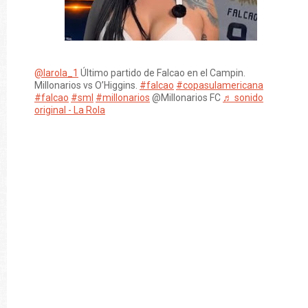
@larola_1
Último partido de Falcao en el Campin.
Millonarios vs O’Higgins.
#falcao
#copasulamericana
#falcao
#sml
#millonarios
@Millonarios FC
♬ sonido
original - La Rola