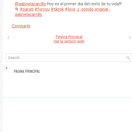
@gabrielacarrillo
Hoy es el primer dia del resto de tu vida!!!
🌀
#parati
#foryou
#tiktok
#love
♬ sonido original -
gabrielacarrillo
Compartir
‹
Página Principal
›
Ver la versión web
PÁGINA PRINCIPAL