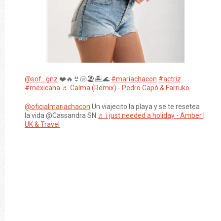
@sof...gnz
❤️🔥👙🐚🏖️🏝️🌊
#mariachacon
#actriz
#mexicana
♬ Calma (Remix) - Pedro Capó & Farruko
@oficialmariachacon
Un viajecito la playa y se te resetea
la vida @Cassandra SN
♬ i just needed a holiday - Amber |
UK & Travel