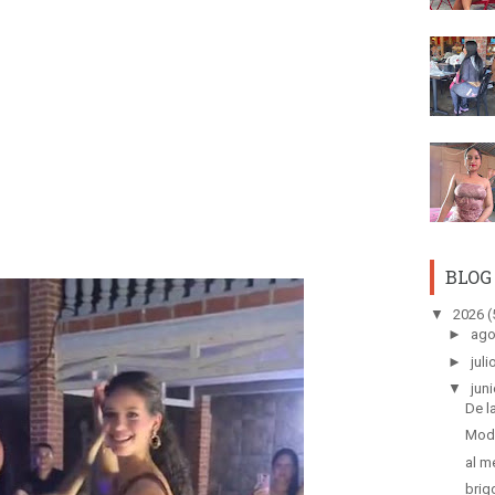
BLOG
▼
2026
(
►
ago
►
juli
▼
juni
De l
Mod
al m
brig