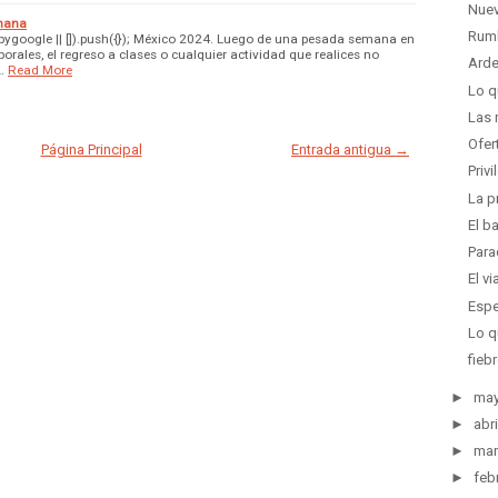
Nuev
emana
Rumb
ygoogle || []).push({}); México 2024. Luego de una pesada semana en
aborales, el regreso a clases o cualquier actividad que realices no
Arde
…
Read More
Lo q
Las 
Ofer
Página Principal
Entrada antigua →
Priv
La p
El b
Para
El v
Espe
Lo q
fieb
►
ma
►
abri
►
mar
►
feb