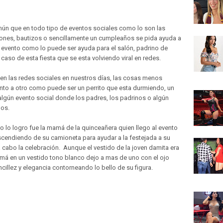
mún que en todo tipo de eventos sociales como lo son las
ones, bautizos o sencillamente un cumpleaños se pida ayuda a
l evento como lo puede ser ayuda para el salón, padrino de
aso de esta fiesta que se esta volviendo viral en redes.
nen las redes sociales en nuestros días, las cosas menos
nto a otro como puede ser un perrito que esta durmiendo, un
 algún evento social donde los padres, los padrinos o algún
dos.
ro lo logro fue la mamá de la quinceañera quien llego al evento
cendiendo de su camioneta para ayudar a la festejada a su
a a cabo la celebración. Aunque el vestido de la joven damita era
amá en un vestido tono blanco dejo a mas de uno con el ojo
cillez y elegancia contorneando lo bello de su figura.