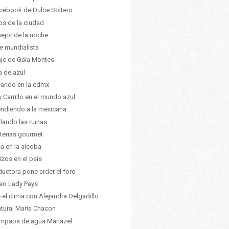
acebook de Dulce Soltero
os de la ciudad
ejor de la noche
re mundialista
iaje de Gala Montes
ia de azul
ando en la cdmx
 Carrillo en el mundo azul
ndiendo a la mexicana
lando las ruinas
terias gourmet
ca en la alcoba
izos en el país
uctora pone arder el foro
eo Lady Pays
 el clima con Alejandra Delgadillo
atural Maria Chacon
mpapa de agua Mariazel