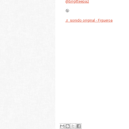
@brigitteepaz
🤪
♬ sonido original - Figueroa