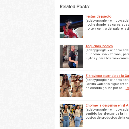
Related Posts:
fiestas de pueblo
(adsbygoogle = window.adsby
noche donde las carcajadas 
norte y centro del país, el as
Taquerías locales
(adsbygoogle = window.adsby
quincena una vez más , pa
lujitos y para los mexicanos
El travieso atuendo de la G
(adsbygoogle = window.adsby
Cecilia Galliano sigue esta
de conducir, si no por se…
R
Enorme la despensa en el A
(adsbygoogle = window.adsb
sentido los efectos de la i
costos de productos de la 