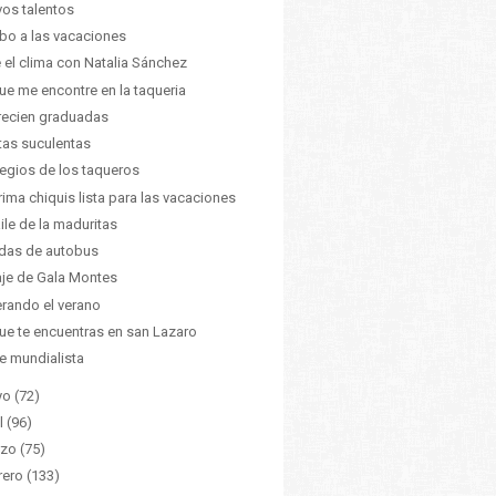
os talentos
o a las vacaciones
 el clima con Natalia Sánchez
ue me encontre en la taqueria
recien graduadas
tas suculentas
ilegios de los taqueros
rima chiquis lista para las vacaciones
aile de la maduritas
das de autobus
iaje de Gala Montes
rando el verano
ue te encuentras en san Lazaro
re mundialista
yo
(72)
l
(96)
zo
(75)
rero
(133)