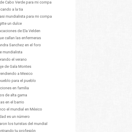
de Cabo Verde para mi compa
icando a la tia
asi mundialista para mi compa
gitte un dulce
acaciones de Ela Velden
ue callan las enfermeras
ndra Sanchez en el foro
re mundialista
rando el verano
iaje de Gala Montes
endiendo a Mexico
pueblo para el pueblo
ciones en familia
os de alta gama
tas en el barrio
nco el mundial en México
dad es un número
aron los turistas del mundial
ntrando tu profesión