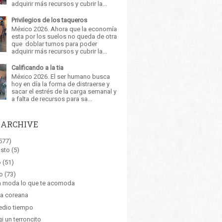
adquirir más recursos y cubrir la...
Privilegios de los taqueros
México 2026. Ahora que la economía
esta por los suelos no queda de otra
que doblar turnos para poder
adquirir más recursos y cubrir la...
Calificando a la tia
México 2026. El ser humano busca
hoy en día la forma de distraerse y
sacar el estrés de la carga semanal y
a falta de recursos para sa...
 ARCHIVE
577)
sto
(5)
o
(51)
o
(73)
a moda lo que te acomoda
a coreana
edio tiempo
gi un terroncito