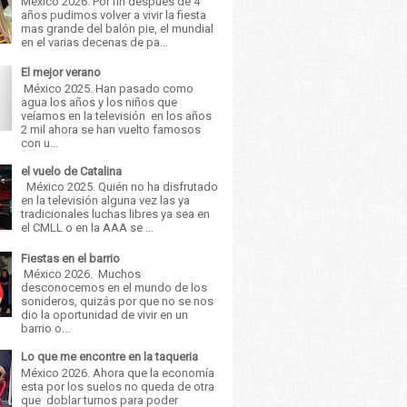
México 2026. Por fin después de 4
años pudimos volver a vivir la fiesta
mas grande del balón pie, el mundial
en el varias decenas de pa...
El mejor verano
México 2025. Han pasado como
agua los años y los niños que
veíamos en la televisión en los años
2 mil ahora se han vuelto famosos
con u...
el vuelo de Catalina
México 2025. Quién no ha disfrutado
en la televisión alguna vez las ya
tradicionales luchas libres ya sea en
el CMLL o en la AAA se ...
Fiestas en el barrio
México 2026. Muchos
desconocemos en el mundo de los
sonideros, quizás por que no se nos
dio la oportunidad de vivir en un
barrio o...
Lo que me encontre en la taqueria
México 2026. Ahora que la economía
esta por los suelos no queda de otra
que doblar turnos para poder