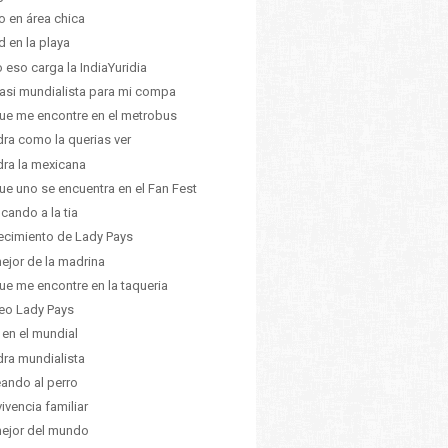
 en área chica
id en la playa
 eso carga la IndiaYuridia
asi mundialista para mi compa
ue me encontre en el metrobus
ra como la querias ver
ra la mexicana
ue uno se encuentra en el Fan Fest
icando a la tia
recimiento de Lady Pays
ejor de la madrina
ue me encontre en la taqueria
eo Lady Pays
 en el mundial
ra mundialista
ando al perro
ivencia familiar
ejor del mundo