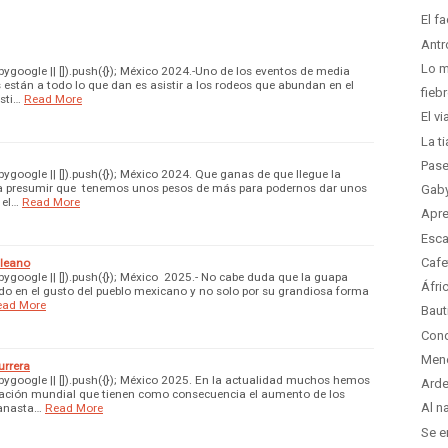
El f
Antr
Lo m
google || []).push({}); México 2024.-Uno de los eventos de media
están a todo lo que dan es asistir a los rodeos que abundan en el
fieb
isti…
Read More
El v
La t
Pase
google || []).push({}); México 2024. Que ganas de que llegue la
ra presumir que tenemos unos pesos de más para podernos dar unos
Gaby
 el…
Read More
Apre
Esca
Cafe
aleano
google || []).push({}); México 2025.- No cabe duda que la guapa
Áfri
ndo en el gusto del pueblo mexicano y no solo por su grandiosa forma
ead More
Baut
Cond
Men
urrera
ygoogle || []).push({}); México 2025. En la actualidad muchos hemos
Arde
nflación mundial que tienen como consecuencia el aumento de los
Al n
canasta…
Read More
Se e