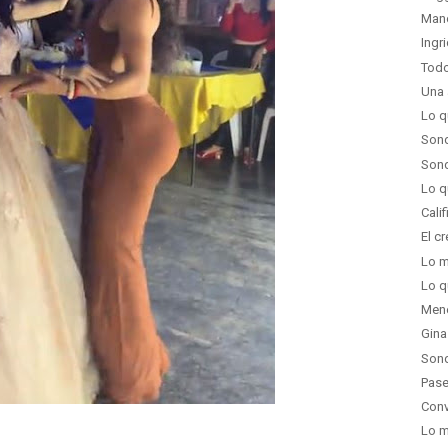
Mano
Ingr
Todo
Una 
Lo q
Sond
Sond
Lo q
Calif
El c
Lo m
Lo q
Men
Gina
Sond
Pase
Conv
Lo m