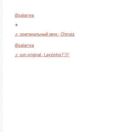
@salarrea
✈️
♬ оригинальный звук - Chingiz
@salarrea
♬ son original - Layzinho🇫🇷