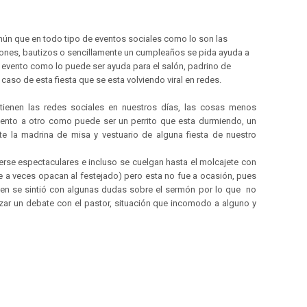
mún que en todo tipo de eventos sociales como lo son las
ones, bautizos o sencillamente un cumpleaños se pida ayuda a
l evento como lo puede ser ayuda para el salón, padrino de
aso de esta fiesta que se esta volviendo viral en redes.
tienen las redes sociales en nuestros días, las cosas menos
ento a otro como puede ser un perrito que esta durmiendo, un
te la madrina de misa y vestuario de alguna fiesta de nuestro
erse espectaculares e incluso se cuelgan hasta el molcajete con
que a veces opacan al festejado) pero esta no fue a ocasión, pues
ven se sintió con algunas dudas sobre el sermón por lo que no
zar un debate con el pastor, situación que incomodo a alguno y