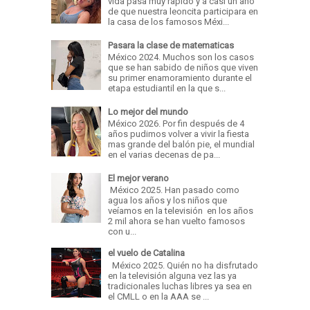
vida pasa muy rapido y a casi un año
de que nuestra leoncita participara en
la casa de los famosos Méxi...
Pasara la clase de matematicas
México 2024. Muchos son los casos
que se han sabido de niños que viven
su primer enamoramiento durante el
etapa estudiantil en la que s...
Lo mejor del mundo
México 2026. Por fin después de 4
años pudimos volver a vivir la fiesta
mas grande del balón pie, el mundial
en el varias decenas de pa...
El mejor verano
México 2025. Han pasado como
agua los años y los niños que
veíamos en la televisión en los años
2 mil ahora se han vuelto famosos
con u...
el vuelo de Catalina
México 2025. Quién no ha disfrutado
en la televisión alguna vez las ya
tradicionales luchas libres ya sea en
el CMLL o en la AAA se ...