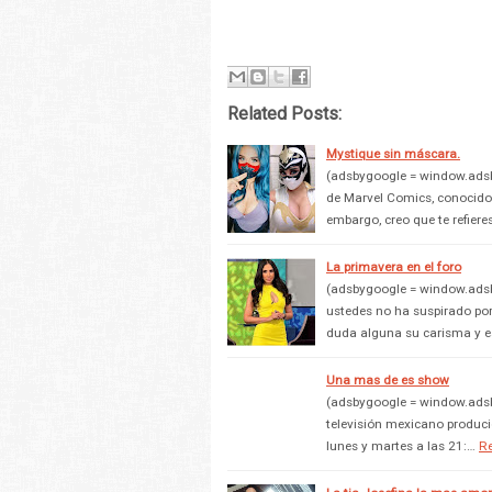
Related Posts:
Mystique sin máscara.
(adsbygoogle = window.adsbyg
de Marvel Comics, conocido
embargo, creo que te refiere
La primavera en el foro
(adsbygoogle = window.adsby
ustedes no ha suspirado po
duda alguna su carisma y 
Una mas de es show
(adsbygoogle = window.adsby
televisión mexicano produci
lunes y martes a las 21:…
R