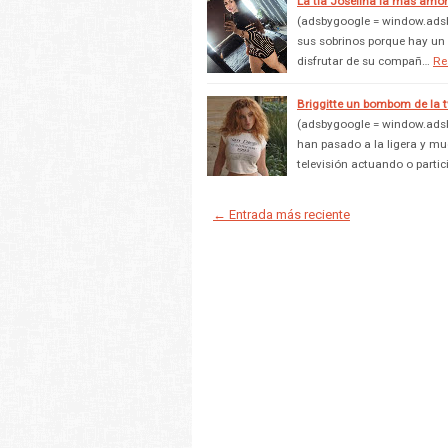
La tia Josefina la mas amo
(adsbygoogle = window.adsby
sus sobrinos porque hay un v
disfrutar de su compañ…
Re
Briggitte un bombom de la t
(adsbygoogle = window.adsby
han pasado a la ligera y m
televisión actuando o parti
← Entrada más reciente