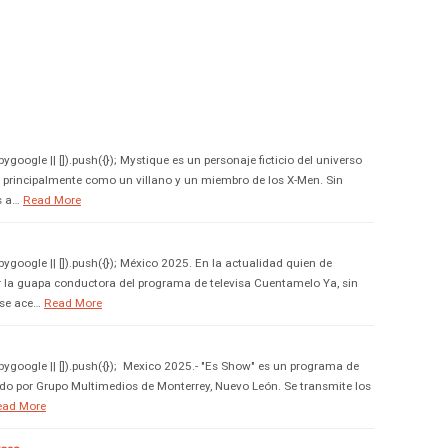
oogle || []).push({}); Mystique es un personaje ficticio del universo
 principalmente como un villano y un miembro de los X-Men. Sin
s a…
Read More
google || []).push({}); México 2025. En la actualidad quien de
r la guapa conductora del programa de televisa Cuentamelo Ya, sin
ese ace…
Read More
google || []).push({}); Mexico 2025.- "Es Show" es un programa de
do por Grupo Multimedios de Monterrey, Nuevo León. Se transmite los
ead More