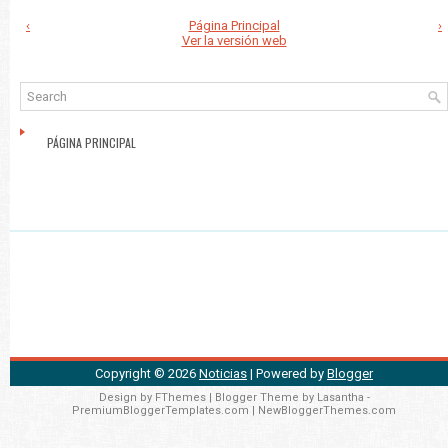
‹
Página Principal
›
Ver la versión web
PÁGINA PRINCIPAL
Copyright ©
2026
Noticias
| Powered by
Blogger
Design by
FThemes
| Blogger Theme by
Lasantha
-
PremiumBloggerTemplates.com
|
NewBloggerThemes.com