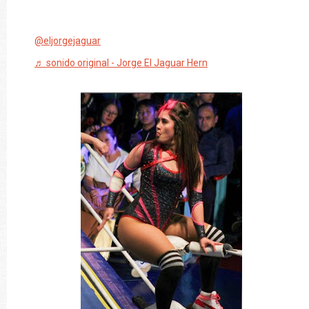
@eljorgejaguar
♬ sonido original - Jorge El Jaguar Hern