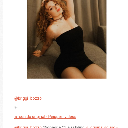
@briggi_bozzo
✨
♬ sonido original - Peipper_videos
@briggi_bozzo
@jonaorle @Lau styling
♬ original sound -