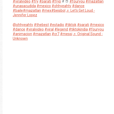
#viralvideo
#fry
#parati
#fryp
# 🍑
#fouryou
#mazatlan
#unasacudida
#mexico
#ohhyeahtv
#dance
#baile
#mazatlan
#mex
#beisbol
♬ Let's Get Loud -
Jennifer Lopez
@ohhyeahtv
#thebest
#estadio
#tiktok
#parati
#mexico
#dance
#viralvideo
#viral
#legend
#tiktokindia
#fouryou
#animacion
#mazatlan
#cr7
#messi
♬ Original Sound -
Unknown