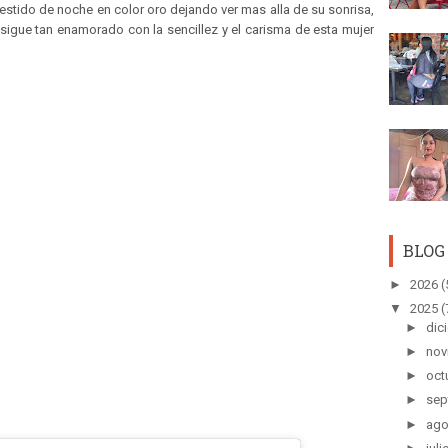
vestido de noche en color oro dejando ver mas alla de su sonrisa,
sigue tan enamorado con la sencillez y el carisma de esta mujer
BLOG
►
2026
(
▼
2025
(
►
dic
►
nov
►
oct
►
sep
►
ago