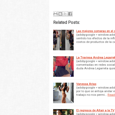
Related Posts:
Las mejores compras en el 
(adsbygoogle = window.adsb
sentido los efectos de la i
costos de productos de la 
La Traviesa Andrea Legarre
(adsbygoogle = window.adsby
comentadas en redes sociale
duda Andrea Legarreta quie
Vanessa Arias
(adsbygoogle = window.adsbyg
por lo que se antoja andar e
trabajo no nos permi…
Read
El regresos de Altair a la TV
(adsbygoogle = window.adsby