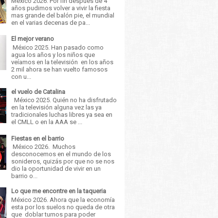
México 2026. Por fin después de 4
años pudimos volver a vivir la fiesta
mas grande del balón pie, el mundial
en el varias decenas de pa...
El mejor verano
México 2025. Han pasado como
agua los años y los niños que
veíamos en la televisión en los años
2 mil ahora se han vuelto famosos
con u...
el vuelo de Catalina
México 2025. Quién no ha disfrutado
en la televisión alguna vez las ya
tradicionales luchas libres ya sea en
el CMLL o en la AAA se ...
Fiestas en el barrio
México 2026. Muchos
desconocemos en el mundo de los
sonideros, quizás por que no se nos
dio la oportunidad de vivir en un
barrio o...
Lo que me encontre en la taqueria
México 2026. Ahora que la economía
esta por los suelos no queda de otra
que doblar turnos para poder