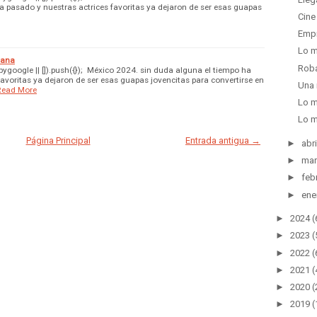
a pasado y nuestras actrices favoritas ya dejaron de ser esas guapas
Cine
Empr
Lo m
lana
Rob
google || []).push({}); México 2024. sin duda alguna el tiempo ha
favoritas ya dejaron de ser esas guapas jovencitas para convertirse en
Una 
Read More
Lo m
Lo m
Página Principal
Entrada antigua →
►
abri
►
mar
►
feb
►
ene
►
2024
(
►
2023
(
►
2022
(
►
2021
(
►
2020
(
►
2019
(