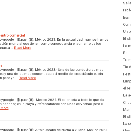
Se l
Prof
Esme
Quim
Un p
centro comercial
El c
ygoogle || []).push({}); México 2023. En la actualidad muchos hemos
nflación mundial que tienen como consecuencia el aumento de los
La m
canasta …
Read More
Baut
Trem
ta
Tía 
google || []).push({}); México 2023.- Una de las conductoras mas
s y una de las mas consentidas del medio del espectáculo es sin
Fes
n pese ya …
Read More
Limp
el r
La a
oogle || []).push({}); México 2024. El calor esta a todo lo que da,
Chac
n bañador, en la playa y refrescándose con unas cervecitas, pero el
 More
Mari
El c
La s
google || []).push({}); Altair Jarabo de buena a villana México 2024.
Lleg