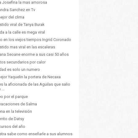
ia Josefina la mas amorosa
ndra Sanchez en Tv
ejor del clima
estido viral de Tanya Burak
ida a la calle es mega viral
 en los viejos tiempos Ingrid Coronado
estido mas viral en las escaleras
ana Seoane enorme a sus casi 50 años
tos secundarios por calor
dad es solo un numero
ejor Yaquelin la portera de Necaxa
 es la aficionada de las Aguilas que salio
 ...
o por el parque
vacaciones de Salma
na en la televisión
errito de Datsy
ursos del año
tra sabe como enseñarle a sus alumnos