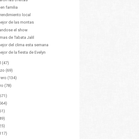
 en familia
endimiento local
ejor de las montas
andose el show
mas de Tabata Jalil
ejor del clima esta semana
ejor de la fiesta de Evelyn
l
(47)
zo
(69)
rero
(134)
ro
(78)
671)
564)
61)
49)
25)
117)