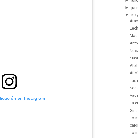
►
juli
►
juni
▼
ma
Arac
Lech
Madr
Antr
Nuev
Mayr
Ale 
Afic
Las 
Segu
Vaca
licación en Instagram
La e
Gina
Lo m
calo
Lo m