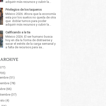
adquirir más recursos y cubrir la...
Privilegios de los taqueros
México 2026. Ahora que la economía
esta por los suelos no queda de otra
que doblar turnos para poder
adquirir más recursos y cubrir la...
Calificando a la tia
México 2026. El ser humano busca
hoy en día la forma de distraerse y
sacar el estrés de la carga semanal y
a falta de recursos para sa...
 ARCHIVE
577)
705)
iembre
(51)
iembre
(78)
ubre
(66)
tiembre
(37)
sto
(4)