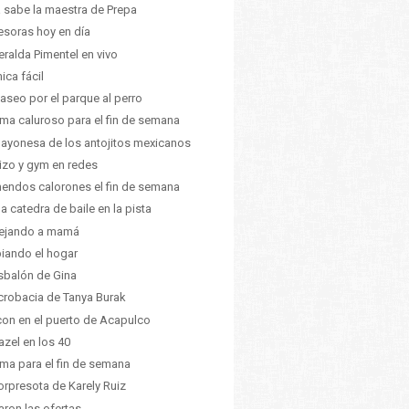
a sabe la maestra de Prepa
esoras hoy en día
ralda Pimentel en vivo
ica fácil
aseo por el parque al perro
lima caluroso para el fin de semana
ayonesa de los antojitos mexicanos
izo y gym en redes
endos calorones el fin de semana
da catedra de baile en la pista
tejando a mamá
iando el hogar
esbalón de Gina
crobacia de Tanya Burak
on en el puerto de Acapulco
azel en los 40
lima para el fin de semana
orpresota de Karely Ruiz
aron las ofertas