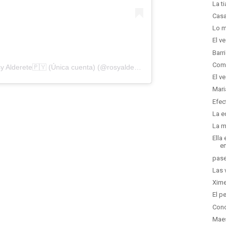
La t
Casa
Lo m
El v
Barr
Como
Una publicación compartida de Rosy Alderete🇵🇾 (Única cuenta) (@rosyalderetepy)
El v
Mari
Efec
La e
La m
Ella
en
pase
Las 
Xime
El p
Conc
Maes