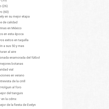
o
(55)
o
(26)
yo
(60)
ely en su mejor etapa
e de calidad
inas en México
os en esta época
os exitos en taquilla
in a sus 50 y mas
Duran al aire
ionada enamorada del fútbol
mejores botanas
ridad vial
ciones en verano
ntrevista de la cmll
 Holguin al foro
ejor del tianguis
r en la cdmx
ejor de la fiesta de Evelyn