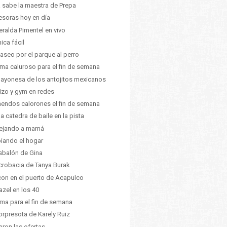
a sabe la maestra de Prepa
esoras hoy en día
ralda Pimentel en vivo
ica fácil
aseo por el parque al perro
lima caluroso para el fin de semana
ayonesa de los antojitos mexicanos
izo y gym en redes
endos calorones el fin de semana
da catedra de baile en la pista
tejando a mamá
iando el hogar
esbalón de Gina
crobacia de Tanya Burak
on en el puerto de Acapulco
azel en los 40
lima para el fin de semana
orpresota de Karely Ruiz
aron las ofertas