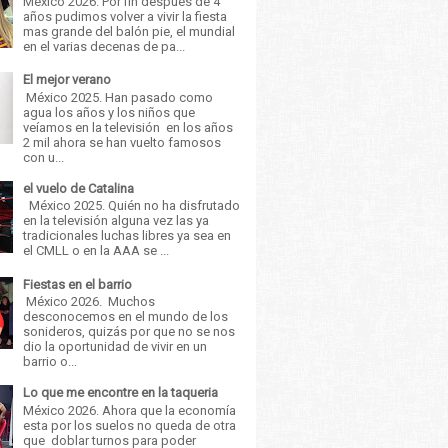
México 2026. Por fin después de 4
años pudimos volver a vivir la fiesta
mas grande del balón pie, el mundial
en el varias decenas de pa...
El mejor verano
México 2025. Han pasado como
agua los años y los niños que
veíamos en la televisión en los años
2 mil ahora se han vuelto famosos
con u...
el vuelo de Catalina
México 2025. Quién no ha disfrutado
en la televisión alguna vez las ya
tradicionales luchas libres ya sea en
el CMLL o en la AAA se ...
Fiestas en el barrio
México 2026. Muchos
desconocemos en el mundo de los
sonideros, quizás por que no se nos
dio la oportunidad de vivir en un
barrio o...
Lo que me encontre en la taqueria
México 2026. Ahora que la economía
esta por los suelos no queda de otra
que doblar turnos para poder