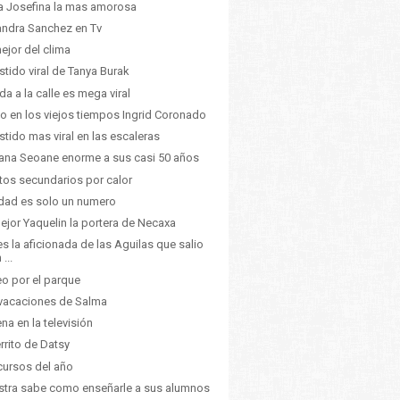
ia Josefina la mas amorosa
ndra Sanchez en Tv
ejor del clima
estido viral de Tanya Burak
ida a la calle es mega viral
 en los viejos tiempos Ingrid Coronado
estido mas viral en las escaleras
ana Seoane enorme a sus casi 50 años
tos secundarios por calor
dad es solo un numero
ejor Yaquelin la portera de Necaxa
 es la aficionada de las Aguilas que salio
 ...
o por el parque
vacaciones de Salma
na en la televisión
errito de Datsy
ursos del año
tra sabe como enseñarle a sus alumnos