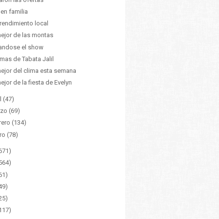
 en familia
endimiento local
ejor de las montas
andose el show
mas de Tabata Jalil
ejor del clima esta semana
ejor de la fiesta de Evelyn
l
(47)
zo
(69)
rero
(134)
ro
(78)
671)
564)
61)
49)
25)
117)