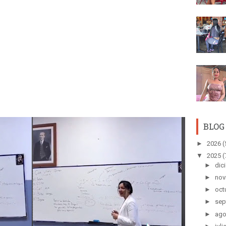
BLOG
►
2026
(
▼
2025
(
►
dic
►
nov
►
oct
►
sep
►
ago