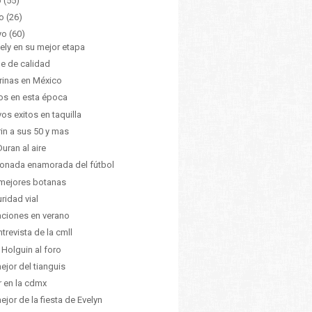
o
(55)
o
(26)
yo
(60)
ely en su mejor etapa
e de calidad
inas en México
os en esta época
os exitos en taquilla
in a sus 50 y mas
Duran al aire
ionada enamorada del fútbol
mejores botanas
ridad vial
ciones en verano
ntrevista de la cmll
 Holguin al foro
ejor del tianguis
r en la cdmx
ejor de la fiesta de Evelyn