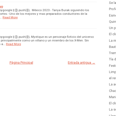
Se l
vo
Prof
google || []).push({}); México 2023.- Tanya Burak siguiendo los
ortes.- Uno de los mejores y mas preparados conductores de la
Esme
e…
Read More
Quim
Un p
El c
oogle || []).push({}); Mystique es un personaje ficticio del universo
 principalmente como un villano y un miembro de los X-Men. Sin
La m
s a…
Read More
Baut
Trem
Tía 
Página Principal
Entrada antigua →
Fes
Limp
el r
La a
Chac
Mari
El c
La s
Lleg