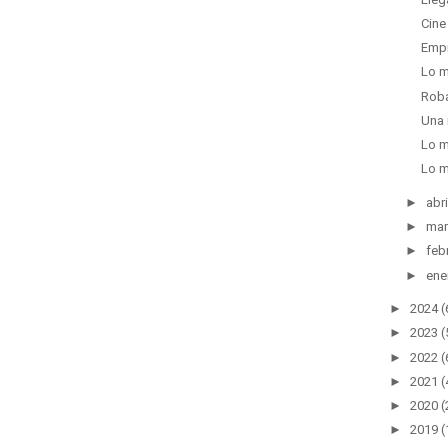
Cine
Empr
Lo m
Rob
Una 
Lo m
Lo m
►
abri
►
mar
►
feb
►
ene
►
2024
(
►
2023
(
►
2022
(
►
2021
(
►
2020
(
►
2019
(