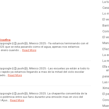
La t
Casa
Lo m
El v
Barr
Como
El v
 Josefina
Mari
google || []).push({}); Mexico 2025.- Ya estamos terminando con el
025 que se esta pasando como el agua, apenas nos estamos
Efec
e enero cuando …
Read More
La e
La m
Ella
google || []).push({}); México 2025.- Las escuelas ya están a todo lo
en
 rapido ya estamos llegando a mas de la mitad del ciclo escolar
rado…
Read More
pase
Las 
Xime
google || []).push({}); México 2025. La chaparrita consentida de la
El p
o polémica entre sus fans durante una emisión mas en vivo del
Conc
el Ajus…
Read More
Maes