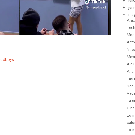
►
juli
►
juni
▼
ma
Arac
Lech
Madr
Antr
Nuev
Mayr
Goodboys
Ale 
Afic
Las 
Segu
Vaca
La e
Gina
Lo m
calo
Lo m