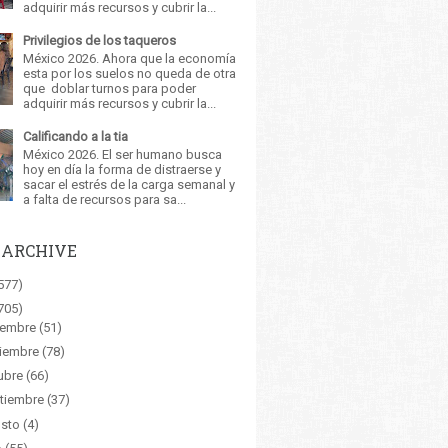
adquirir más recursos y cubrir la...
Privilegios de los taqueros
México 2026. Ahora que la economía
esta por los suelos no queda de otra
que doblar turnos para poder
adquirir más recursos y cubrir la...
Calificando a la tia
México 2026. El ser humano busca
hoy en día la forma de distraerse y
sacar el estrés de la carga semanal y
a falta de recursos para sa...
 ARCHIVE
577)
705)
iembre
(51)
iembre
(78)
ubre
(66)
tiembre
(37)
sto
(4)