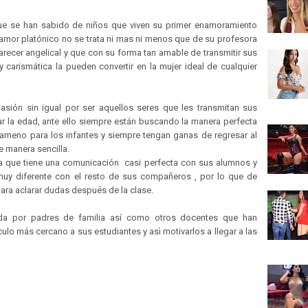
e se han sabido de niños que viven su primer enamoramiento
u amor platónico no se trata ni mas ni menos que de su profesora
arecer angelical y que con su forma tan amable de transmitir sus
carismática la pueden convertir en la mujer ideal de cualquier
sión sin igual por ser aquellos seres que les transmitan sus
ar la edad, ante ello siempre están buscando la manera perfecta
ameno para los infantes y siempre tengan ganas de regresar al
 manera sencilla.
a que tiene una comunicación casi perfecta con sus alumnos y
uy diferente con el resto de sus compañeros , por lo que de
para aclarar dudas después de la clase.
da por padres de familia así como otros docentes que han
lo más cercano a sus estudiantes y asì motivarlos a llegar a las