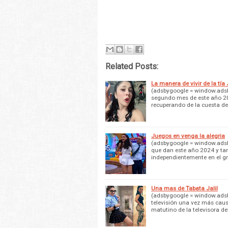
Related Posts:
La manera de vivir de la tía
(adsbygoogle = window.adsby
segundo mes de este año 2
recuperando de la cuesta d
Juegos en venga la alegria
(adsbygoogle = window.adsby
que dan este año 2024 y tan
independientemente en el g
Una mas de Tabata Jalil
(adsbygoogle = window.adsby
televisión una vez más caus
matutino de la televisora d