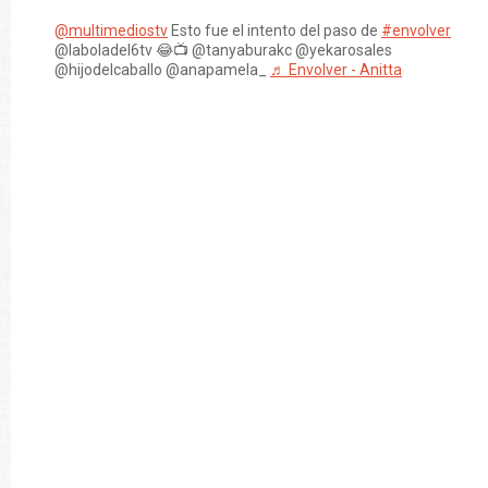
@multimediostv
Esto fue el intento del paso de
#envolver
@laboladel6tv 😂📺 @tanyaburakc @yekarosales
@hijodelcaballo @anapamela_
♬ Envolver - Anitta