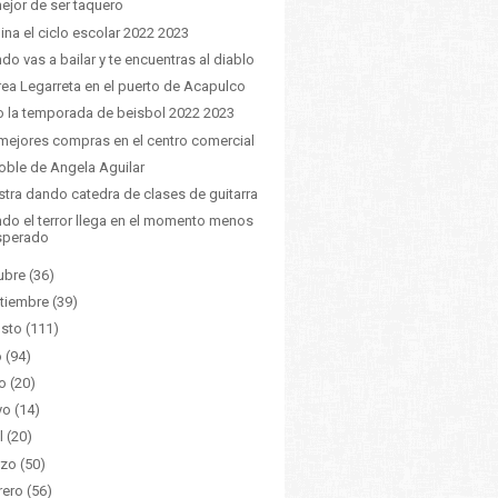
ejor de ser taquero
ina el ciclo escolar 2022 2023
do vas a bailar y te encuentras al diablo
ea Legarreta en el puerto de Acapulco
io la temporada de beisbol 2022 2023
mejores compras en el centro comercial
oble de Angela Aguilar
tra dando catedra de clases de guitarra
do el terror llega en el momento menos
sperado
ubre
(36)
tiembre
(39)
sto
(111)
o
(94)
o
(20)
yo
(14)
l
(20)
zo
(50)
rero
(56)