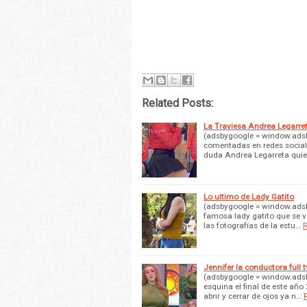
Related Posts:
La Traviesa Andrea Legarre
(adsbygoogle = window.adsby
comentadas en redes sociale
duda Andrea Legarreta quie
Lo ultimo de Lady Gatito
(adsbygoogle = window.adsby
famosa lady gatito que se vo
las fotografías de la estu…
Jennifer la conductora full t
(adsbygoogle = window.adsbyg
esquina el final de este añ
abrir y cerrar de ojos ya n…