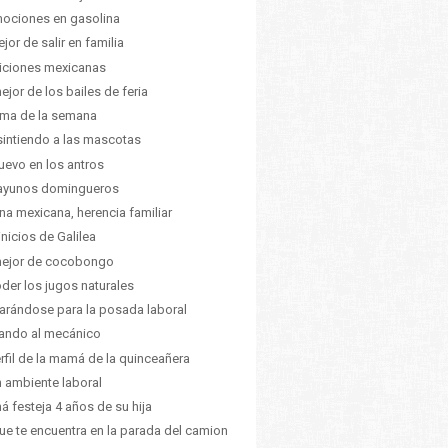
ociones en gasolina
ejor de salir en familia
iciones mexicanas
ejor de los bailes de feria
lima de la semana
intiendo a las mascotas
uevo en los antros
ayunos domingueros
na mexicana, herencia familiar
inicios de Galilea
mejor de cocobongo
oder los jugos naturales
arándose para la posada laboral
tando al mecánico
erfil de la mamá de la quinceañera
 ambiente laboral
 festeja 4 años de su hija
ue te encuentra en la parada del camion