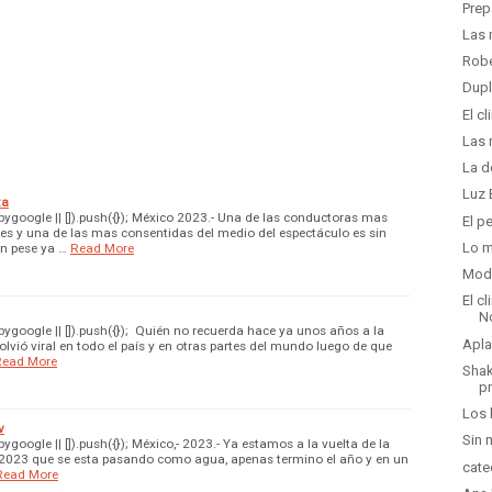
Prep
Las 
Robe
Dupl
El c
Las 
La d
Luz 
ta
google || []).push({}); México 2023.- Una de las conductoras mas
El p
s y una de las mas consentidas del medio del espectáculo es sin
Lo m
n pese ya …
Read More
Moda
El c
N
google || []).push({}); Quién no recuerda hace ya unos años a la
Apla
lvió viral en todo el país y en otras partes del mundo luego de que
Read More
Shak
p
Los 
v
Sin 
oogle || []).push({}); México,- 2023.- Ya estamos a la vuelta de la
o 2023 que se esta pasando como agua, apenas termino el año y en un
cate
Read More