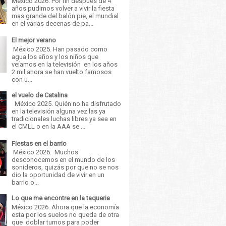
México 2026. Por fin después de 4
años pudimos volver a vivir la fiesta
mas grande del balón pie, el mundial
en el varias decenas de pa...
El mejor verano
México 2025. Han pasado como
agua los años y los niños que
veíamos en la televisión en los años
2 mil ahora se han vuelto famosos
con u...
el vuelo de Catalina
México 2025. Quién no ha disfrutado
en la televisión alguna vez las ya
tradicionales luchas libres ya sea en
el CMLL o en la AAA se ...
Fiestas en el barrio
México 2026. Muchos
desconocemos en el mundo de los
sonideros, quizás por que no se nos
dio la oportunidad de vivir en un
barrio o...
Lo que me encontre en la taqueria
México 2026. Ahora que la economía
esta por los suelos no queda de otra
que doblar turnos para poder