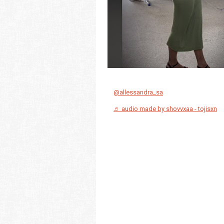
@allessandra_sa
♬ audio made by shovvxaa - tojisxn