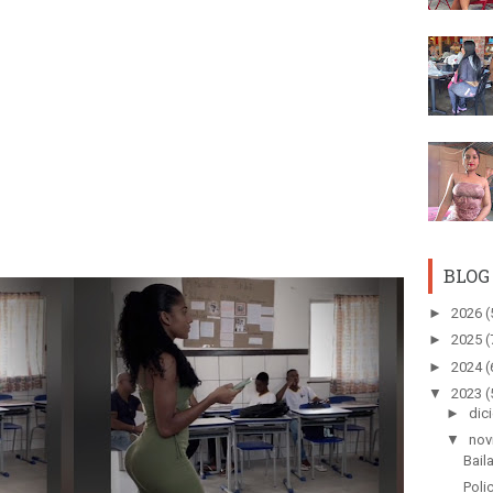
BLOG
►
2026
(
►
2025
(
►
2024
(
▼
2023
(
►
dic
▼
nov
Bail
Poli