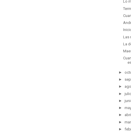
Lo m
Term
Cuan
Andr
Inic
Las 
La d
Maes
Cuan
e
►
oct
►
sep
►
ago
►
juli
►
juni
►
ma
►
abri
►
mar
►
feb