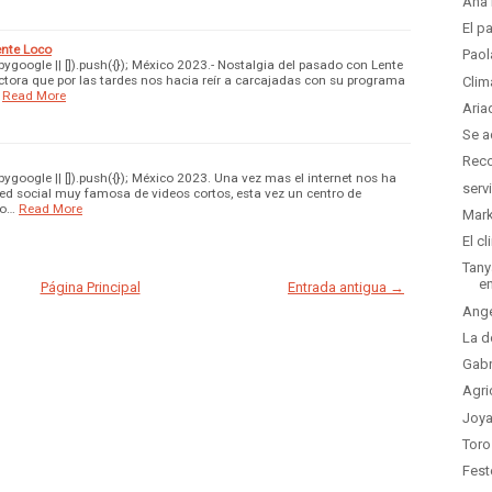
Ana 
El p
ente Loco
Paol
google || []).push({}); México 2023.- Nostalgia del pasado con Lente
ctora que por las tardes nos hacia reír a carcajadas con su programa
Clim
Read More
Aria
Se a
Reco
google || []).push({}); México 2023. Una vez mas el internet nos ha
serv
red social muy famosa de videos cortos, esta vez un centro de
io…
Read More
Mark
El c
Tany
en
Página Principal
Entrada antigua →
Ange
La d
Gabr
Agri
Joya
Toro
Fest