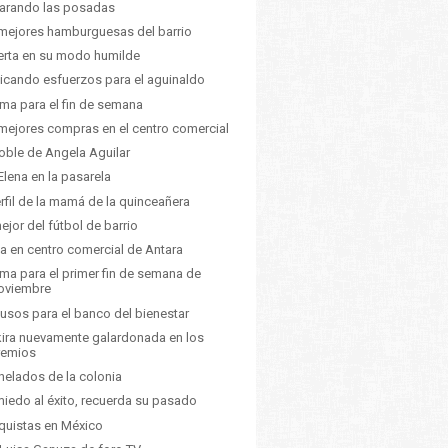
arando las posadas
mejores hamburguesas del barrio
rta en su modo humilde
icando esfuerzos para el aguinaldo
lima para el fin de semana
mejores compras en el centro comercial
oble de Angela Aguilar
Elena en la pasarela
erfil de la mamá de la quinceañera
ejor del fútbol de barrio
 en centro comercial de Antara
lima para el primer fin de semana de
oviembre
usos para el banco del bienestar
ira nuevamente galardonada en los
remios
helados de la colonia
miedo al éxito, recuerda su pasado
quistas en México