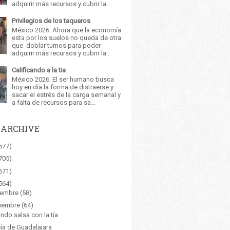
adquirir más recursos y cubrir la...
Privilegios de los taqueros
México 2026. Ahora que la economía
esta por los suelos no queda de otra
que doblar turnos para poder
adquirir más recursos y cubrir la...
Calificando a la tia
México 2026. El ser humano busca
hoy en día la forma de distraerse y
sacar el estrés de la carga semanal y
a falta de recursos para sa...
 ARCHIVE
577)
705)
671)
564)
iembre
(58)
iembre
(64)
ando salsa con la tía
cía de Guadalajara