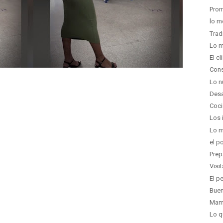
Prom
lo m
Trad
Lo m
El c
Cons
Lo n
Des
Coci
Los 
Lo 
el p
Prep
Visi
El p
Buen
Mamá
Lo q