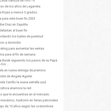
Luisa Ganuza de foro TV
aso de los años de Legarreta
a Rojas a menos 5 grados
a para este buen fin 2023
dne Diaz en Sayulita
delantan al buen fin
rdando los bailes de juventud
icio a domicilio
eting para aumentar las ventas
lima para el fin de semana
a Burak siguiendo los pasos de su Papá
 los ...
la en nueva entrega de premios
oble de Angela Aguilar
iela Carrillo la nueva estrella azul
cultora enamora la red
s que te encuentras en el mercado
 mecánico, tradición en ferias patronales
ejo de 15 años según las costumbres