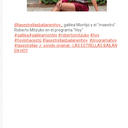
@lasestrellasbailanenhoy_
galilea Montijo y el "maestro"
Roberto Mitzuko en el programa "Hoy"
#galilea
#galileamontijo
#robertomitzuko
#hoy
#hoylohacestú
#lasestrellasbailanenhoy
#programahoy
#lasestrellas
♬ sonido original - LAS ESTRELLAS BAILAN
EN HOY