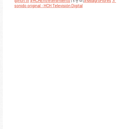
@hch.tv
#HCHEntretenimiento
| 💃🪘🥁¡
#MilagroFlores
♬
sonido original - HCH Televisión Digital