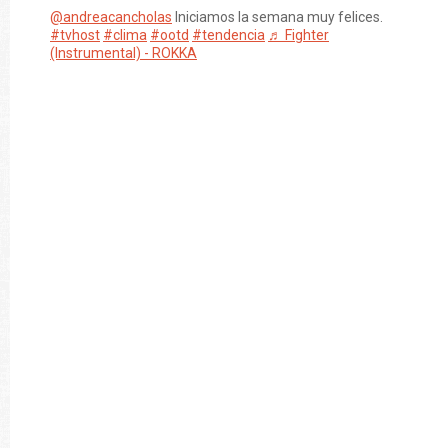
@andreacancholas
Iniciamos la semana muy felices.
#tvhost
#clima
#ootd
#tendencia
♬ Fighter
(Instrumental) - ROKKA