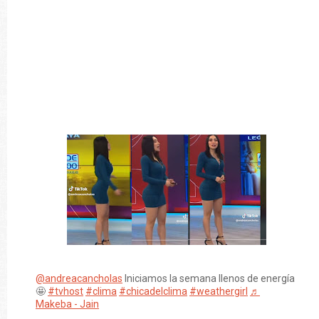
@andreacancholas
Iniciamos la semana llenos de energía
🤩
#tvhost
#clima
#chicadelclima
#weathergirl
♬
Makeba - Jain