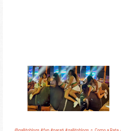
@gallitoblogs
#fyp
#parati
#gallitoblogs
♬ Como a Rata -