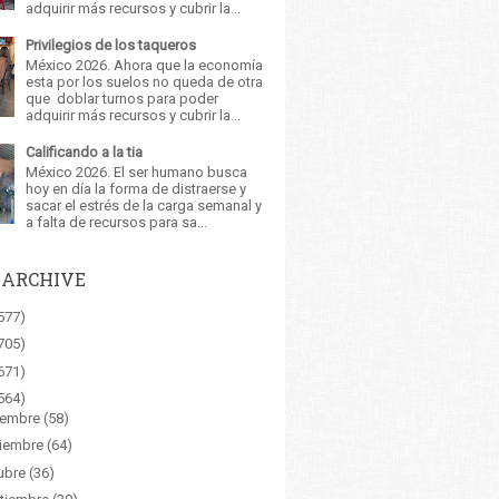
adquirir más recursos y cubrir la...
Privilegios de los taqueros
México 2026. Ahora que la economía
esta por los suelos no queda de otra
que doblar turnos para poder
adquirir más recursos y cubrir la...
Calificando a la tia
México 2026. El ser humano busca
hoy en día la forma de distraerse y
sacar el estrés de la carga semanal y
a falta de recursos para sa...
 ARCHIVE
577)
705)
671)
564)
iembre
(58)
iembre
(64)
ubre
(36)