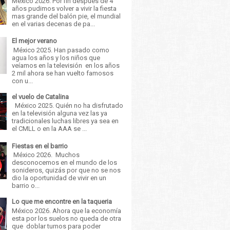
México 2026. Por fin después de 4
años pudimos volver a vivir la fiesta
mas grande del balón pie, el mundial
en el varias decenas de pa...
El mejor verano
México 2025. Han pasado como
agua los años y los niños que
veíamos en la televisión en los años
2 mil ahora se han vuelto famosos
con u...
el vuelo de Catalina
México 2025. Quién no ha disfrutado
en la televisión alguna vez las ya
tradicionales luchas libres ya sea en
el CMLL o en la AAA se ...
Fiestas en el barrio
México 2026. Muchos
desconocemos en el mundo de los
sonideros, quizás por que no se nos
dio la oportunidad de vivir en un
barrio o...
Lo que me encontre en la taqueria
México 2026. Ahora que la economía
esta por los suelos no queda de otra
que doblar turnos para poder