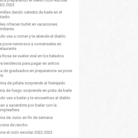
tra preparando el nuevo ciclo escolar
022 2023
emillas dando catedra de baile en el
stadio
les ofrecen bufet en vacaciones
miliares.
do vas a comer y te atiende el diablo
a pone nerviosos a comensales en
estaurante
 Rosa se vuelve viral en los helados
a tendencia para pagar en antros
ta de graduados en preparatoria se pone
ra
ina de piñata sorprende al festejado
na de fuego sorprende en pista de baile
do vas a bailar y te encuentras al diablo
ican a sacerdote por bailar con la
umpleañera
lima de Junio en fin de semana
ocina de rancho
ina el ciclo escolar 2022 2023