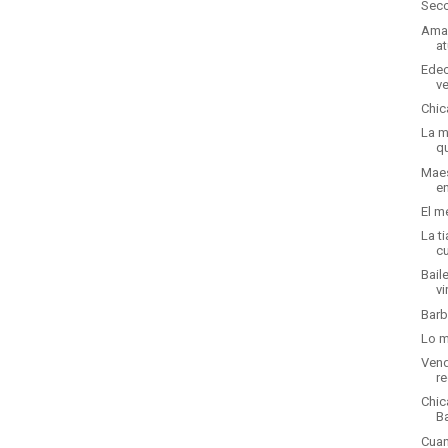
Secc
Ama 
a
Edec
v
Chic
La m
q
Maes
en
El m
La t
cu
Bail
vi
Barb
Lo m
Vend
r
Chic
B
Cuan