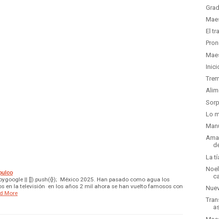
Grad
Maes
El t
Pron
Maes
Inic
Trem
Alim
Sorp
Lo m
Manu
Ama 
d
La t
Noel
pulco
c
ygoogle || []).push({}); México 2025. Han pasado como agua los
s en la televisión en los años 2 mil ahora se han vuelto famosos con
Nuev
d More
Tran
as