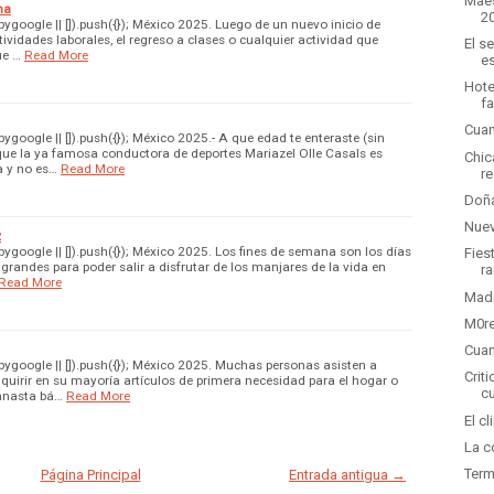
Maes
na
2
google || []).push({}); México 2025. Luego de un nuevo inicio de
tividades laborales, el regreso a clases o cualquier actividad que
El s
ue …
Read More
e
Hote
fa
Cuan
oogle || []).push({}); México 2025.- A que edad te enteraste (sin
que la ya famosa conductora de deportes Mariazel Olle Casals es
Chic
 y no es…
Read More
r
Doña
Nuev
z
google || []).push({}); México 2025. Los fines de semana son los días
Fies
randes para poder salir a disfrutar de los manjares de la vida en
ra
Read More
Madr
M0re
Cuan
google || []).push({}); México 2025. Muchas personas asisten a
Crit
quirir en su mayoría artículos de primera necesidad para el hogar o
c
anasta bá…
Read More
El c
La c
Term
Página Principal
Entrada antigua →