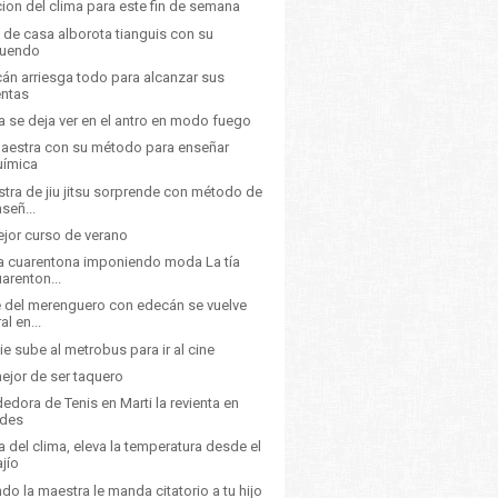
ion del clima para este fin de semana
de casa alborota tianguis con su
tuendo
án arriesga todo para alcanzar sus
entas
a se deja ver en el antro en modo fuego
aestra con su método para enseñar
uímica
tra de jiu jitsu sorprende con método de
señ...
ejor curso de verano
ia cuarentona imponiendo moda La tía
arenton...
e del merenguero con edecán se vuelve
ral en...
ie sube al metrobus para ir al cine
ejor de ser taquero
edora de Tenis en Marti la revienta en
edes
a del clima, eleva la temperatura desde el
ajío
do la maestra le manda citatorio a tu hijo