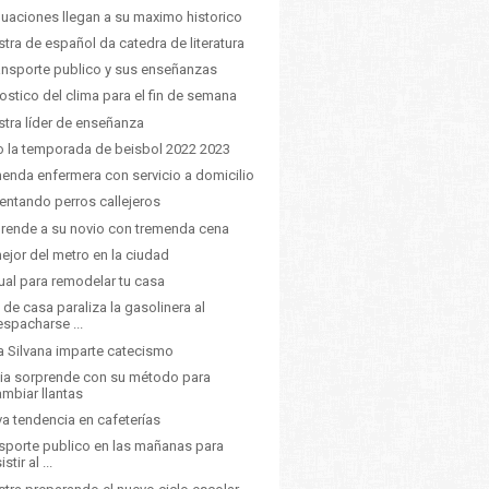
uaciones llegan a su maximo historico
tra de español da catedra de literatura
ransporte publico y sus enseñanzas
ostico del clima para el fin de semana
tra líder de enseñanza
io la temporada de beisbol 2022 2023
enda enfermera con servicio a domicilio
entando perros callejeros
rende a su novio con tremenda cena
ejor del metro en la ciudad
al para remodelar tu casa
de casa paraliza la gasolinera al
espacharse ...
ía Silvana imparte catecismo
ia sorprende con su método para
ambiar llantas
a tendencia en cafeterías
sporte publico en las mañanas para
istir al ...