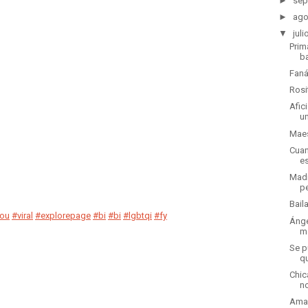
►
sep
►
ago
▼
juli
Prim
ba
Faná
Rosi
Afic
u
Maes
Cuan
e
Madr
p
Bail
you
#viral
#explorepage
#bi
#bi
#lgbtqi
#fy
Ánge
me
Se p
qu
Chic
n
Ama 