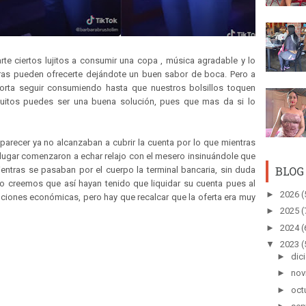
e ciertos lujitos a consumir una copa , música agradable y lo
ras pueden ofrecerte dejándote un buen sabor de boca. Pero a
rta seguir consumiendo hasta que nuestros bolsillos toquen
quitos puedes ser una buena solución, pues que mas da si lo
parecer ya no alcanzaban a cubrir la cuenta por lo que mientras
 lugar comenzaron a echar relajo con el mesero insinuándole que
BLOG
entras se pasaban por el cuerpo la terminal bancaria, sin duda
 creemos que así hayan tenido que liquidar su cuenta pues al
►
2026
(
buciones económicas, pero hay que recalcar que la oferta era muy
►
2025
(
►
2024
(
▼
2023
(
►
dic
►
nov
►
oct