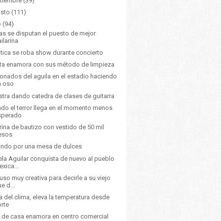
tiembre
(39)
sto
(111)
o
(94)
as se disputan el puesto de mejor
ilarina
tica se roba show durante concierto
ta enamora con sus método de limpieza
ionados del aguila en el estadio haciendo
n oso
tra dando catedra de clases de guitarra
do el terror llega en el momento menos
sperado
ina de bautizo con vestido de 50 mil
esos
ando por una mesa de dulces
la Aguilar conquista de nuevo al pueblo
xica...
uso muy creativa para decirle a su viejo
e d...
a del clima, eleva la temperatura desde
orte
de casa enamora en centro comercial