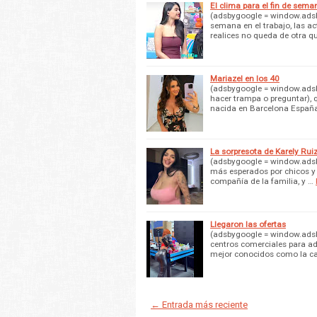
El clima para el fin de sema
(adsbygoogle = window.adsby
semana en el trabajo, las ac
realices no queda de otra q
Mariazel en los 40
(adsbygoogle = window.adsbyg
hacer trampa o preguntar), 
nacida en Barcelona España
La sorpresota de Karely Rui
(adsbygoogle = window.adsby
más esperados por chicos y g
compañía de la familia, y …
Llegaron las ofertas
(adsbygoogle = window.adsby
centros comerciales para ad
mejor conocidos como la c
← Entrada más reciente