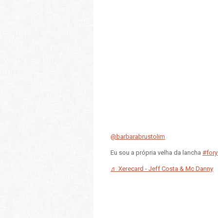
@barbarabrustolim
Eu sou a própria velha da lancha
#for
♬ Xerecard - Jeff Costa & Mc Danny