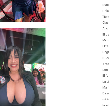
Busc
Hela
Tien
Clas
Al c
El d
Mich
El t
Regr
Nuev
Anto
Los 
El f
La ci
Mari
Desd
Se e
la e