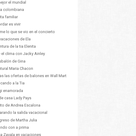
ejor el mundial
a colombiana
ita familiar
rdar es vivir
me lo que se vio en el concierto
vacaciones de Ela
ntura de la tia Elenita
 el clima con Jacky Ainley
esbalón de Gina
atural Maria Chacon
as las ofertas de balones en Wall Mart
ficando a la Tia
gi enamorada
e casa Lady Pays
xito de Andrea Escalona
arando la salida vacacional
egreso de Martha Julia
ando con a prima
ca Zavala en vacaciones