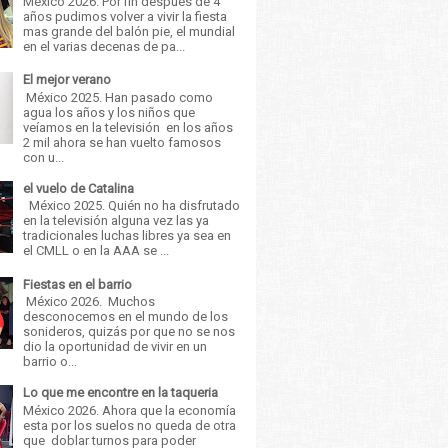
México 2026. Por fin después de 4
años pudimos volver a vivir la fiesta
mas grande del balón pie, el mundial
en el varias decenas de pa...
El mejor verano
México 2025. Han pasado como
agua los años y los niños que
veíamos en la televisión en los años
2 mil ahora se han vuelto famosos
con u...
el vuelo de Catalina
México 2025. Quién no ha disfrutado
en la televisión alguna vez las ya
tradicionales luchas libres ya sea en
el CMLL o en la AAA se ...
Fiestas en el barrio
México 2026. Muchos
desconocemos en el mundo de los
sonideros, quizás por que no se nos
dio la oportunidad de vivir en un
barrio o...
Lo que me encontre en la taqueria
México 2026. Ahora que la economía
esta por los suelos no queda de otra
que doblar turnos para poder