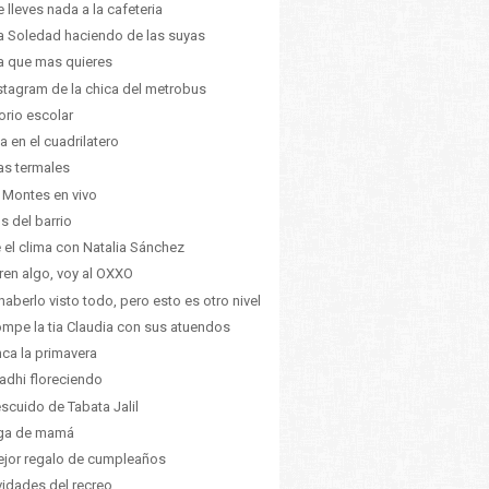
e lleves nada a la cafeteria
ia Soledad haciendo de las suyas
ia que mas quieres
nstagram de la chica del metrobus
torio escolar
 en el cuadrilatero
s termales
 Montes en vivo
s del barrio
 el clima con Natalia Sánchez
ren algo, voy al OXXO
 haberlo visto todo, pero esto es otro nivel
ompe la tia Claudia con sus atuendos
nca la primavera
dhi floreciendo
escuido de Tabata Jalil
ga de mamá
ejor regalo de cumpleaños
vidades del recreo