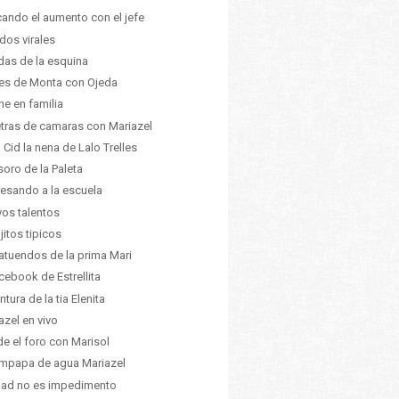
ando el aumento con el jefe
dos virales
das de la esquina
es de Monta con Ojeda
ine en familia
etras de camaras con Mariazel
 Cid la nena de Lalo Trelles
esoro de la Paleta
esando a la escuela
os talentos
jitos tipicos
atuendos de la prima Mari
acebook de Estrellita
ntura de la tia Elenita
azel en vivo
e el foro con Marisol
mpapa de agua Mariazel
dad no es impedimento