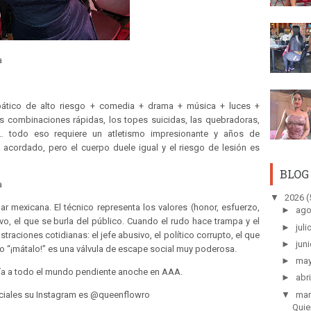
a
obático de alto riesgo + comedia + drama + música + luces +
s combinaciones rápidas, los topes suicidas, las quebradoras,
… todo eso requiere un atletismo impresionante y años de
acordado, pero el cuerpo duele igual y el riesgo de lesión es
BLOG
a
▼
2026
(
ar mexicana. El técnico representa los valores (honor, esfuerzo,
►
ago
sivo, el que se burla del público. Cuando el rudo hace trampa y el
►
juli
raciones cotidianas: el jefe abusivo, el político corrupto, el que
►
juni
 o “¡mátalo!” es una válvula de escape social muy poderosa.
►
ma
enía a todo el mundo pendiente anoche en AAA.
►
abri
▼
mar
ociales su Instagram es @queenflowro
Quie