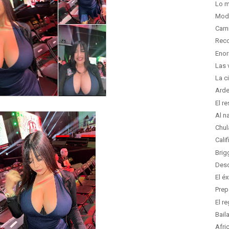
Lo m
Mod
Carn
Reco
Enor
Las 
La ci
Arde
El r
Al n
Chul
Cali
Brig
Desd
El é
Prep
El r
Bail
Afri