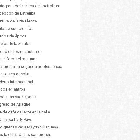
nstagram de la chica del metrobus
acebook de Estrellita
ntura de la tia Elenita
alo de cumpleaños
ados de época
ejor de la zumba
edad en los restaurantes
o el foro del matutino
cuarenta, la segunda adolescencia
ntos en gasolina
ierto internacional
oda en antros
o a las vacaciones
egreso de Ariadne
e de cafe caliente en la calle
e casa Lady Pays
 querías ver a Mayrin Villanueva
 es la chica de los camarones