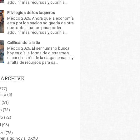
adquirir más recursos y cubrir la...
Privilegios de los taqueros
México 2026. Ahora que la economía
esta por los suelos no queda de otra
que doblar turnos para poder
adquirir más recursos y cubrir la...
Calificando a la tia
México 2026. El ser humano busca
hoy en día la forma de distraerse y
sacar el estrés de la carga semanal y
a falta de recursos para sa...
 ARCHIVE
577)
sto
(5)
o
(51)
o
(73)
yo
(72)
l
(96)
zo
(75)
ren algo, voy al OXXO