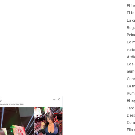
El i
El f
La ci
Reg
Pein
Lo m
vari
Ardi
Los 
aume
Conc
La m
Rumb
El r
Tard
Desd
Como
Ella