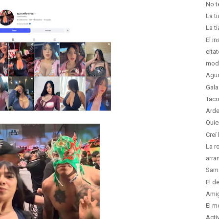
No t
La t
La t
El i
cita
moda
Agua
Gala
Taco
Arde
Quie
Creí
La r
arra
Sama
El d
Ami
El m
Acti