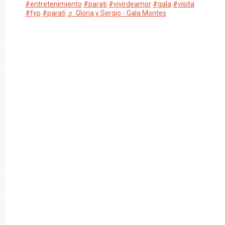
#entretenimiento
#parati
#vivirdeamor
#gala
#visita
#fyp
#parati
♬ Gloria y Sergio - Gala Montes