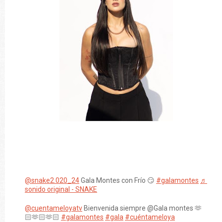
@snake2.020_24
Gala Montes con Frío 😏
#galamontes
♬
sonido original - SNAKE
@cuentameloyatv
Bienvenida siempre @Gala montes 🫶
🏻🫶🏻🫶🏻
#galamontes
#gala
#cuéntameloya