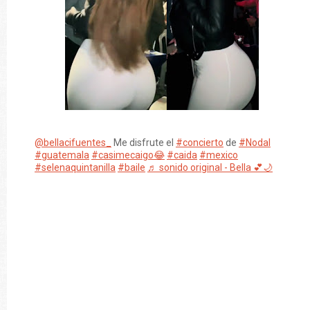
@bellacifuentes_
Me disfrute el
#concierto
de
#Nodal
#guatemala
#casimecaigo😂
#caida
#mexico
#selenaquintanilla
#baile
♬ sonido original - Bella 💕🌙