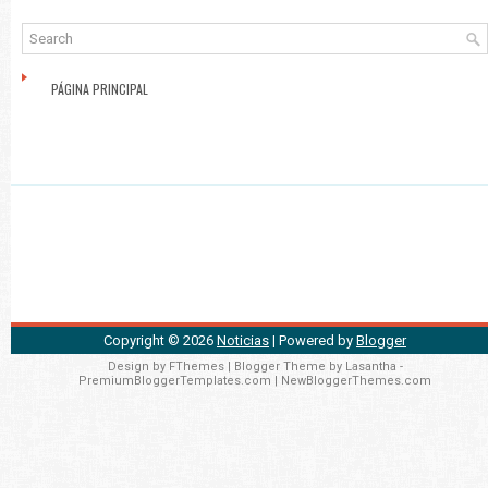
PÁGINA PRINCIPAL
Copyright ©
2026
Noticias
| Powered by
Blogger
Design by
FThemes
| Blogger Theme by
Lasantha
-
PremiumBloggerTemplates.com
|
NewBloggerThemes.com