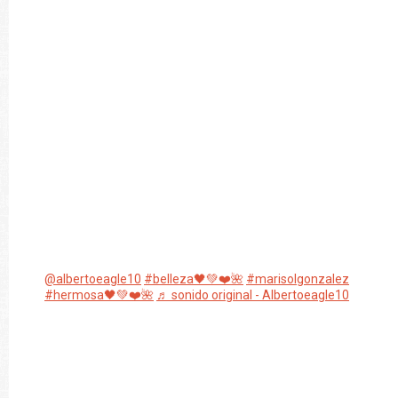
@albertoeagle10
#belleza🖤💚❤️🌺
#marisolgonzalez
#hermosa🖤💚❤️🌺
♬ sonido original - Albertoeagle10