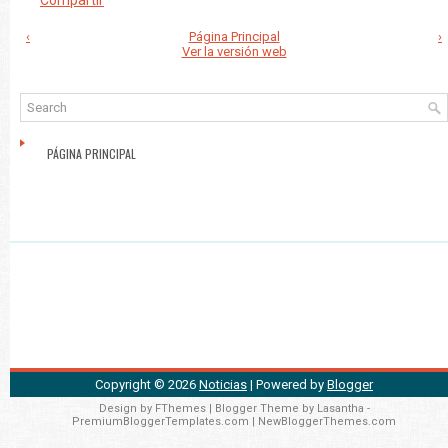
Compartir
‹
Página Principal
›
Ver la versión web
PÁGINA PRINCIPAL
Copyright ©
2026
Noticias
| Powered by
Blogger
Design by
FThemes
| Blogger Theme by
Lasantha
-
PremiumBloggerTemplates.com
|
NewBloggerThemes.com