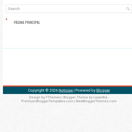
PÁGINA PRINCIPAL
Copyright ©
2026
Noticias
| Powered by
Blogger
Design by
FThemes
| Blogger Theme by
Lasantha
-
PremiumBloggerTemplates.com
|
NewBloggerThemes.com