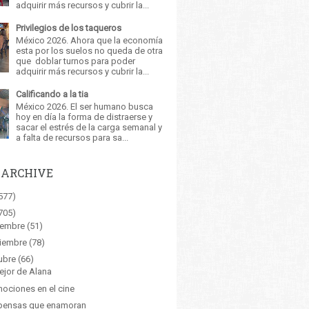
adquirir más recursos y cubrir la...
Privilegios de los taqueros
México 2026. Ahora que la economía
esta por los suelos no queda de otra
que doblar turnos para poder
adquirir más recursos y cubrir la...
Calificando a la tia
México 2026. El ser humano busca
hoy en día la forma de distraerse y
sacar el estrés de la carga semanal y
a falta de recursos para sa...
 ARCHIVE
577)
705)
iembre
(51)
iembre
(78)
ubre
(66)
jor de Alana
ociones en el cine
pensas que enamoran