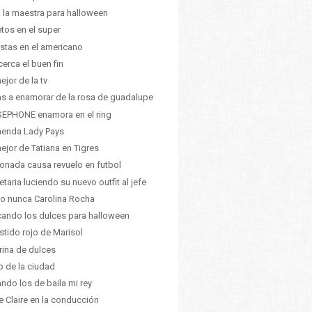
a la maestra para halloween
etos en el super
istas en el americano
cerca el buen fin
ejor de la tv
as a enamorar de la rosa de guadalupe
EPHONE enamora en el ring
enda Lady Pays
ejor de Tatiana en Tigres
ionada causa revuelo en futbol
etaria luciendo su nuevo outfit al jefe
 nunca Carolina Rocha
ando los dulces para halloween
estido rojo de Marisol
ina de dulces
o de la ciudad
ndo los de baila mi rey
e Claire en la conducción