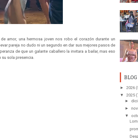
de amor, una hermosa joven nos robo el corazón durante un
 llevar pareja no dudo ni un segundo en dar sus mejores pasos de
speranza de que un galante caballero la invitara a bailar, mas eso
 su sola presencia.
BLOG
►
2026
(
▼
2025
(
►
dic
►
nov
▼
oct
Lome
prom
Des