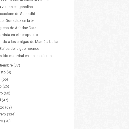
s ventas en gasolina
acacione de Samadhi
sol Gonzalez en la tv
egreso de Ariadne Díaz
a vista en el aeropuerto
ndo a las amigas de Mamá a bailar
Bailes de la guerrerense
estido mas viral en las escaleras
tiembre
(37)
sto
(4)
o
(55)
o
(26)
yo
(60)
l
(47)
zo
(69)
rero
(134)
ro
(78)