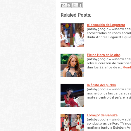
Related Posts:
el descuido de Legarreta
(adsbygoogle = window.adsby
comentadas en redes sociale
duda Andrea Legarreta quie
Eleine Haro en lo alto
(adsbygoogle = window.adsby
robo el corazón de muchos t
dan los 22 años de e…
Read
la fiesta del pueblo
(adsbygoogle = window.adsby
noche donde las carcajadas 
norte y centro del país, el as
Lomejor de Ganuza
(adsbygoogle = window.adsby
conductoras de Foro TV nos
mañana junto a Esteban Arc