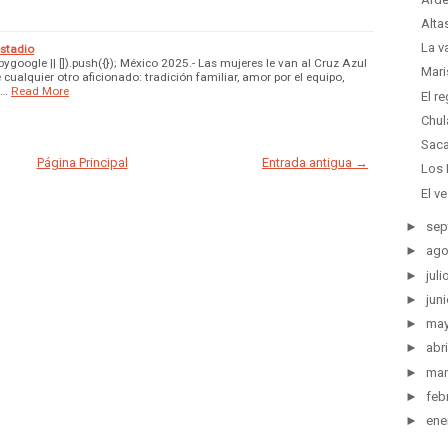
Alta
La v
estadio
google || []).push({}); México 2025.- Las mujeres le van al Cruz Azul
Mari
ualquier otro aficionado: tradición familiar, amor por el equipo,
c…
Read More
El r
Chul
Saca
Página Principal
Entrada antigua →
Los 
El v
►
sep
►
ago
►
juli
►
juni
►
ma
►
abri
►
mar
►
feb
►
ene