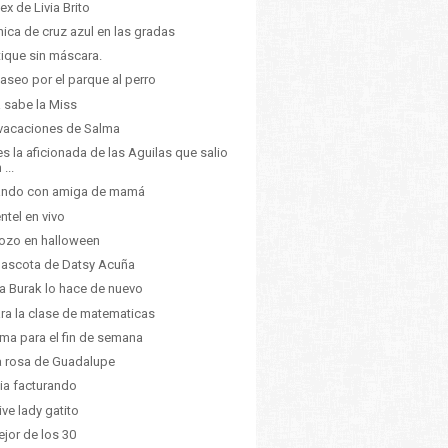
tex de Livia Brito
hica de cruz azul en las gradas
ique sin máscara.
aseo por el parque al perro
a sabe la Miss
vacaciones de Salma
 es la aficionada de las Aguilas que salio
 ...
ando con amiga de mamá
ntel en vivo
ozo en halloween
ascota de Datsy Acuña
a Burak lo hace de nuevo
ra la clase de matematicas
lima para el fin de semana
a rosa de Guadalupe
ia facturando
ive lady gatito
ejor de los 30