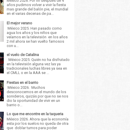
México 2026. Por fin después de 4
años pudimos volver a vivir la fiesta
mas grande del balón pie, el mundial
en el varias decenas de pa...
El mejor verano
México 2025. Han pasado como
agua los años y los niños que
veíamos en la televisión en los años
2 mil ahora se han vuelto famosos
con u...
el vuelo de Catalina
México 2025. Quién no ha disfrutado
en la televisión alguna vez las ya
tradicionales luchas libres ya sea en
el CMLL o en la AAA se ...
Fiestas en el barrio
México 2026. Muchos
desconocemos en el mundo de los
sonideros, quizás por que no se nos
dio la oportunidad de vivir en un
barrio o...
Lo que me encontre en la taqueria
México 2026. Ahora que la economía
esta por los suelos no queda de otra
que doblar turnos para poder