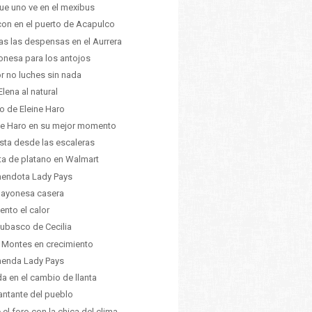
ue uno ve en el mexibus
on en el puerto de Acapulco
as las despensas en el Aurrera
nesa para los antojos
r no luches sin nada
Elena al natural
ilo de Eleine Haro
ne Haro en su mejor momento
ista desde las escaleras
ta de platano en Walmart
endota Lady Pays
ayonesa casera
nto el calor
hubasco de Cecilia
 Montes en crecimiento
enda Lady Pays
a en el cambio de llanta
antante del pueblo
 el foro con la chica del clima