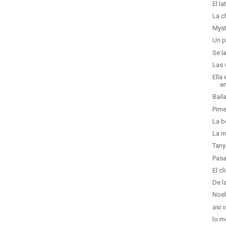
El la
La c
Myst
Un p
Se l
Las 
Ella
en
Bail
Pime
La b
La m
Tany
Pasa
El c
De l
Noel
asi v
lo m