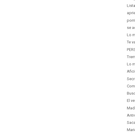
List
apri
porr
se a
Lo m
Te v
PERS
Trem
Lo m
Afic
Secr
Como
Busc
El v
Madr
Antr
Saca
Mari