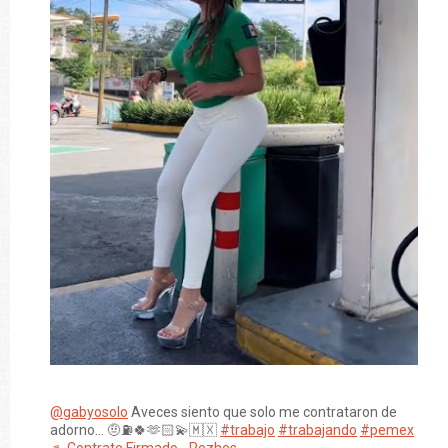
@gabyosolo
Aveces siento que solo me contrataron de
adorno… 🤨⛽️🍀🫶🏻💫🇲🇽
#trabajo
#trabajando
#pemex
♬ Contrato Firmado - Rozhes