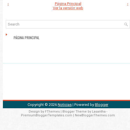
‹
Página Principal
›
Ver la versión web
PÁGINA PRINCIPAL
Copyright ©
2026
Noticias
| Powered by
Blogger
Design by
FThemes
| Blogger Theme by
Lasantha
-
PremiumBloggerTemplates.com
|
NewBloggerThemes.com