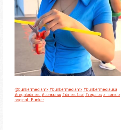
@bunkermediamx
#bunkermediamx
#bunkermediausa
#regalodinero
#concurso
#dinerofacil
#regalos
♬ sonido
original - Bunker