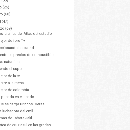
o
(55)
o
(26)
yo
(60)
l
(47)
zo
(69)
 es la chica del Atlas del estadio
ejor de foro Tv
accionando la ciudad
nto en precios de combustible
s naturales
endo el super
ejor de la tv
ostre a la mesa
ejor de colombia
 pasada en el asado
ue se carga Brincos Dieras
la luchadora del cmll
mas de Tabata Jalil
hica de cruz azul en las gradas