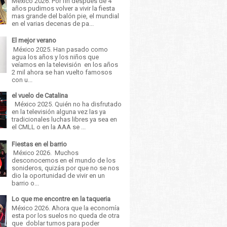
México 2026. Por fin después de 4
años pudimos volver a vivir la fiesta
mas grande del balón pie, el mundial
en el varias decenas de pa...
El mejor verano
México 2025. Han pasado como
agua los años y los niños que
veíamos en la televisión en los años
2 mil ahora se han vuelto famosos
con u...
el vuelo de Catalina
México 2025. Quién no ha disfrutado
en la televisión alguna vez las ya
tradicionales luchas libres ya sea en
el CMLL o en la AAA se ...
Fiestas en el barrio
México 2026. Muchos
desconocemos en el mundo de los
sonideros, quizás por que no se nos
dio la oportunidad de vivir en un
barrio o...
Lo que me encontre en la taqueria
México 2026. Ahora que la economía
esta por los suelos no queda de otra
que doblar turnos para poder