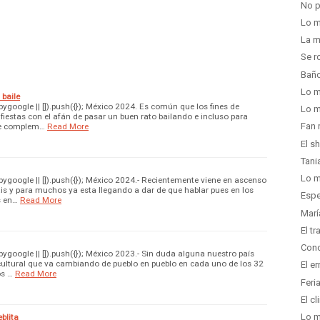
No p
Lo m
La m
Se r
Baño
Lo m
 baile
google || []).push({}); México 2024. Es común que los fines de
Lo m
fiestas con el afán de pasar un buen rato bailando e incluso para
Fan 
ue complem…
Read More
El s
Tani
Lo m
google || []).push({}); México 2024.- Recientemente viene en ascenso
ais y para muchos ya esta llegando a dar de que hablar pues en los
Espe
s en…
Read More
Marí
El t
Conc
google || []).push({}); México 2023.- Sin duda alguna nuestro país
ultural que va cambiando de pueblo en pueblo en cada uno de los 32
El er
os …
Read More
Feri
El c
Lo m
blita