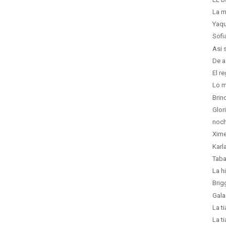
La m
Yaqu
Sofi
Asi 
De a
El r
Lo m
Brin
Glor
noch
Xime
Karl
Taba
La h
Brig
Gala
La t
La t