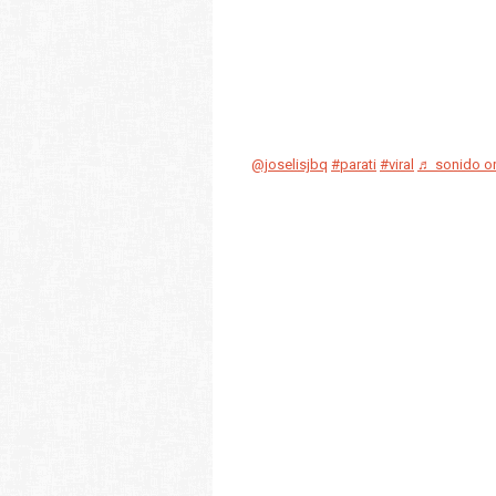
@joselisjbq
#parati
#viral
♬ sonido ori