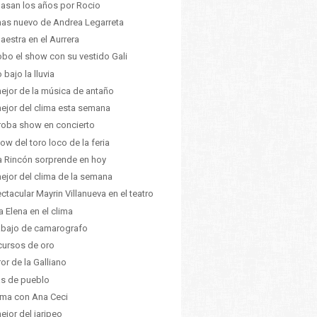
asan los años por Rocio
as nuevo de Andrea Legarreta
aestra en el Aurrera
obo el show con su vestido Gali
 bajo la lluvia
ejor de la música de antaño
ejor del clima esta semana
roba show en concierto
how del toro loco de la feria
a Rincón sorprende en hoy
ejor del clima de la semana
ctacular Mayrin Villanueva en el teatro
a Elena en el clima
rabajo de camarografo
ursos de oro
ror de la Galliano
as de pueblo
lima con Ana Ceci
ejor del jaripeo