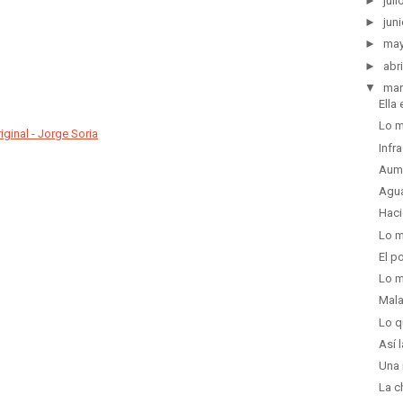
►
juli
►
juni
►
ma
►
abri
▼
mar
Ella
Lo m
ginal - Jorge Soria
Infr
Aume
Agua
Haci
Lo m
El p
Lo m
Mala
Lo q
Así 
Una 
La c