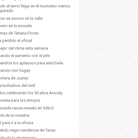
do el terror llega en el momento menos
sperado
azo se asomo en la calle
mero en la escuela
mas de Tatiana Flores
 perdido el oficial
ejor del clima esta semana
ando el aumento con el jefe
endos los aplausos para este baile
vación con Sugey
ortera de Juarez
la luchadora del cmll
ilos celebrando los 50 años Aracely
nesa para los antojos
ionada causa revuelo en futbol
aile de la maestra
t para ir a la oficina
estido negro tendencia de Tanya
aile de la champions