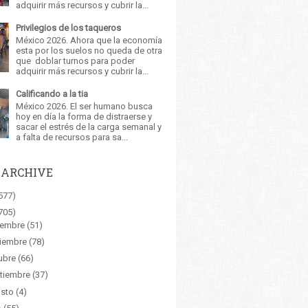
adquirir más recursos y cubrir la...
Privilegios de los taqueros
México 2026. Ahora que la economía
esta por los suelos no queda de otra
que doblar turnos para poder
adquirir más recursos y cubrir la...
Calificando a la tia
México 2026. El ser humano busca
hoy en día la forma de distraerse y
sacar el estrés de la carga semanal y
a falta de recursos para sa...
 ARCHIVE
577)
705)
iembre
(51)
iembre
(78)
ubre
(66)
tiembre
(37)
sto
(4)