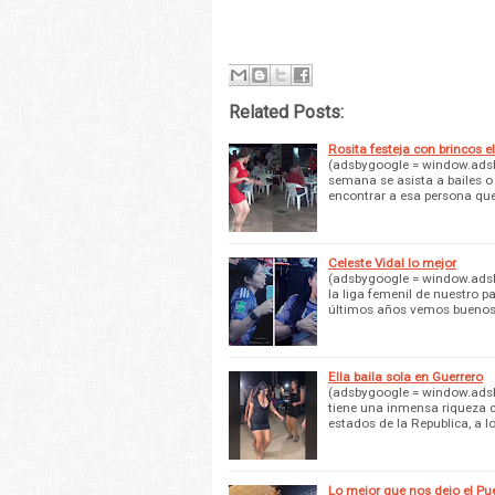
Related Posts:
Rosita festeja con brincos el
(adsbygoogle = window.adsby
semana se asista a bailes o 
encontrar a esa persona q
Celeste Vidal lo mejor
(adsbygoogle = window.adsby
la liga femenil de nuestro p
últimos años vemos bueno
Ella baila sola en Guerrero
(adsbygoogle = window.adsby
tiene una inmensa riqueza c
estados de la Republica, a l
Lo mejor que nos dejo el Pue