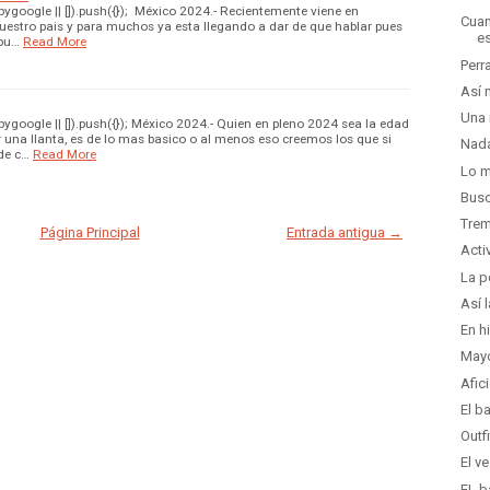
google || []).push({}); México 2024.- Recientemente viene en
Cuan
nuestro pais y para muchos ya esta llegando a dar de que hablar pues
e
 bu…
Read More
Perr
Así 
Una 
google || []).push({}); México 2024.- Quien en pleno 2024 sea la edad
una llanta, es de lo mas basico o al menos eso creemos los que si
Nada
de c…
Read More
Lo m
Busc
Trem
Página Principal
Entrada antigua →
Acti
La p
Así 
En h
Mayo
Afic
El b
Outfi
El v
EL b