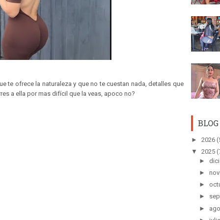
e te ofrece la naturaleza y que no te cuestan nada, detalles que
res a ella por mas difícil que la veas, apoco no?
BLOG
►
2026
(
▼
2025
(
►
dic
►
nov
►
oct
►
sep
►
ago