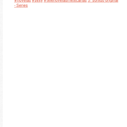
#novelas
#sexy
#telenovelasmexicanas
♬ sonido original
- Series