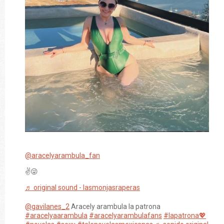
@aracelyarambula_fan
✌️😜
♬ original sound - lasmonjasraperas
@gavilanes_2
Aracely arambula la patrona
#aracelyaarambula
#aracelyarambulafans
#lapatrona💖