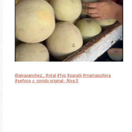
@alyasanchez_
#viral
#fyp
#paratii
#mamasoltera
#señora
♬ sonido original - Alya S