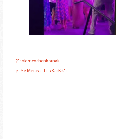
@salomeschonbornok
♬ Se Menea - Los KarKik's