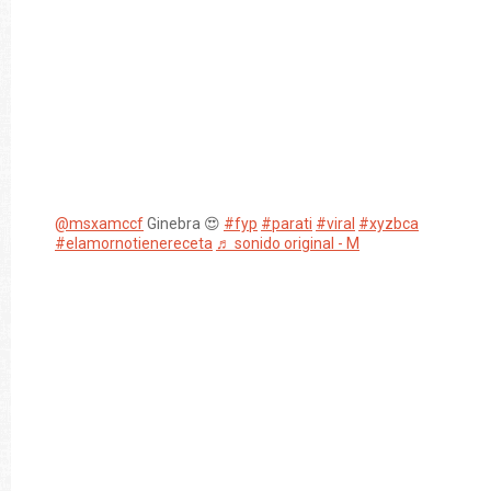
@msxamccf
Ginebra 😍
#fyp
#parati
#viral
#xyzbca
#elamornotienereceta
♬ sonido original - M