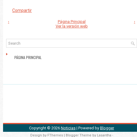
Compartir
‹
Página Principal
›
Ver la versión web
PÁGINA PRINCIPAL
Copyright ©
2026
Noticias
| Powered by
Blogger
Design by
FThemes
| Blogger Theme by
Lasantha
-