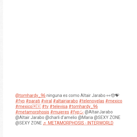
@tomhardy_96
ninguna es como Altair Jarabo 👀😍💝
#fyp
#parati
#viral
#altairjarabo
#telenovelas
#mexico
#mexico🇲🇽
#tv
#televisa
#tomhardy_96
#metamorphosis
#mujeres
#fypシ
@AltairJarabo
@Altair Jarabo @charli d’amelio @Maria @SEXY ZONE
@SEXY ZONE
♬ METAMORPHOSIS - INTERWORLD