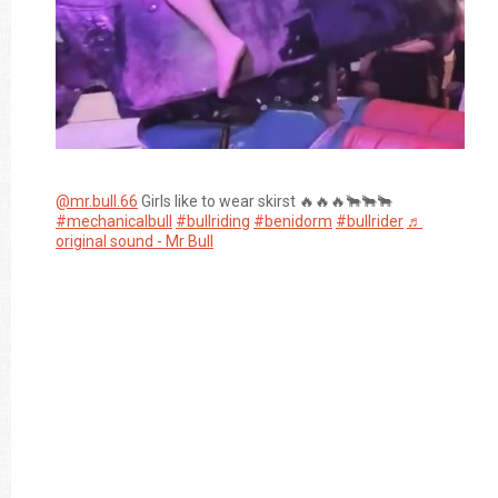
@mr.bull.66
Girls like to wear skirst 🔥🔥🔥🐂🐂🐂
#mechanicalbull
#bullriding
#benidorm
#bullrider
♬
original sound - Mr Bull