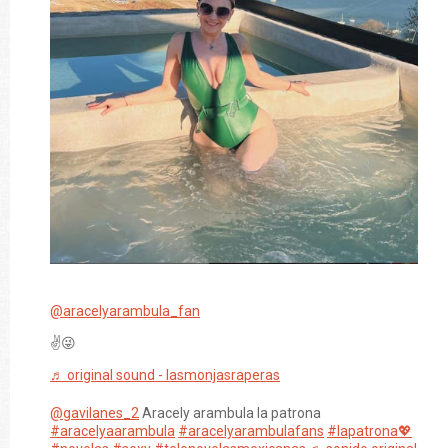
@aracelyarambula_fan
✌️😜
♬ original sound - lasmonjasraperas
@gavilanes_2
Aracely arambula la patrona
#aracelyaarambula
#aracelyarambulafans
#lapatrona💖