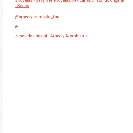
#novelas
#sexy
#telenovelasmexicanas
♬ sonido original
- Series
@aracelyarambula_fan
💫
♬ sonido original - Aracely Arambula ✨