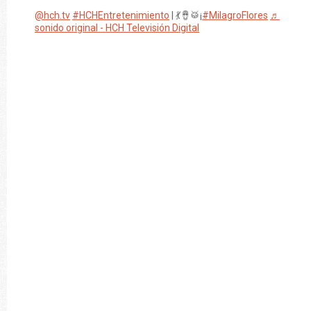
@hch.tv
#HCHEntretenimiento
| 💃🪘🥁¡
#MilagroFlores
♬
sonido original - HCH Televisión Digital