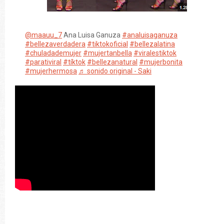
@maauu_7
Ana Luisa Ganuza
#analuisaganuza
#bellezaverdadera
#tiktokoficial
#bellezalatina
#chuladademujer
#mujertanbella
#viralestiktok
#parativiral
#tíktok
#bellezanatural
#mujerbonita
#mujerhermosa
♬ sonido original - Saki