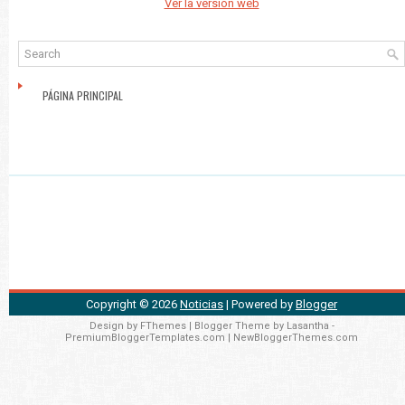
Ver la versión web
PÁGINA PRINCIPAL
Copyright ©
2026
Noticias
| Powered by
Blogger
Design by
FThemes
| Blogger Theme by
Lasantha
-
PremiumBloggerTemplates.com
|
NewBloggerThemes.com