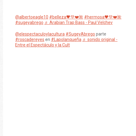
@albertoeagle10
#belleza🖤💚❤️🌺
#hermosa🖤💚❤️🌺
#sugeyabrego
♬ Arabian Trap Bass - Paul Velchev
@elespectaculoylacultura
#SugeyAbrego
parte
#roscadereyes
en
#Lapolanqueña
♬ sonido original -
Entre el Espectáculo y la Cult