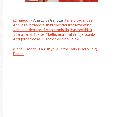
@maauu_7
Ana Luisa Ganuza
#analuisaganuza
#bellezaverdadera
#tiktokoficial
#bellezalatina
#chuladademujer
#mujertanbella
#viralestiktok
#parativiral
#tíktok
#bellezanatural
#mujerbonita
#mujerhermosa
♬ sonido original - Saki
@analuisaganuza
♥️
#fyp
♬ In the Dark (Radio Edit) -
Dance