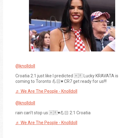
@knolldoll
Croatia 2:1 just like I predicted 🇭🇷 Lucky KRAVATA is
coming to Toronto 💪🏻♥️ CR7 get ready for us!!!
♬ We Are The People - Knolldoll
@knolldoll
rain can’t stop us 🇭🇷♥️💪🏻 2:1 Croatia
♬ We Are The People - Knolldoll