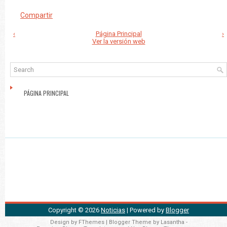
Compartir
‹
Página Principal
›
Ver la versión web
PÁGINA PRINCIPAL
Copyright ©
2026
Noticias
| Powered by
Blogger
Design by
FThemes
| Blogger Theme by
Lasantha
-