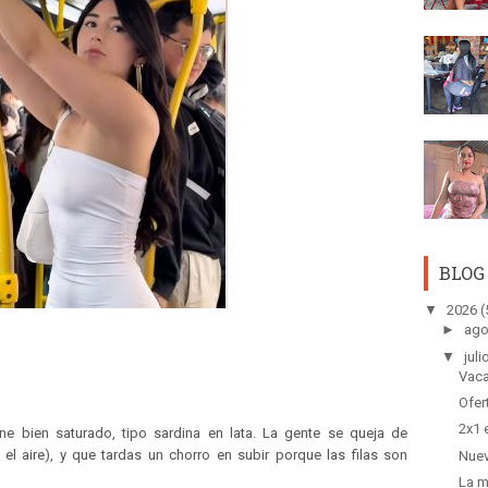
BLOG
▼
2026
(
►
ago
▼
juli
Vaca
Ofer
2x1 
e bien saturado, tipo sardina en lata. La gente se queja de
el aire), y que tardas un chorro en subir porque las filas son
Nuev
La m