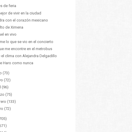
es de feria
ejor de vivir en la ciudad
ra con el corazón mexicano
alto de Ximena
el en vivo
me lo que se vio en el concierto
ue me encontre en el metrobus
 el clima con Alejandra Delgadillo
ne Haro como nunca
o
(73)
yo
(72)
l
(96)
zo
(75)
rero
(133)
ro
(72)
705)
671)