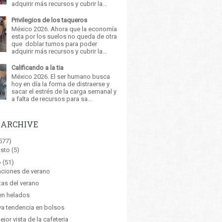
adquirir más recursos y cubrir la...
Privilegios de los taqueros
México 2026. Ahora que la economía
esta por los suelos no queda de otra
que doblar turnos para poder
adquirir más recursos y cubrir la...
Calificando a la tia
México 2026. El ser humano busca
hoy en día la forma de distraerse y
sacar el estrés de la carga semanal y
a falta de recursos para sa...
 ARCHIVE
577)
sto
(5)
o
(51)
ciones de verano
tas del verano
en helados
a tendencia en bolsos
ejor vista de la cafeteria