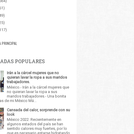
564)
61)
49)
25)
117)
A PRINCIPAL
ADAS POPULARES
Irán a la cárcel mujeres que no
quieran lavar la ropa a sus maridos
trabajadores.
México.- Irán a la cárcel mujeres que
no quieran lavar la ropa a sus
maridos trabajadores.- Una bonita
as de mi México Má...
Cansada del calor, sorprende con su
look
México 2022. Recientemente en
algunos estados del país se han
sentido calores muy fuertes, por lo
que es necesario estarse hidratando