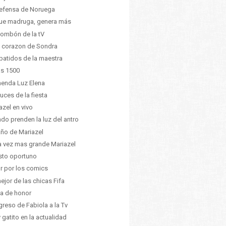
efensa de Noruega
ue madruga, genera más
ombón de la tV
 corazon de Sondra
batidos de la maestra
as 1500
enda Luz Elena
luces de la fiesta
azel en vivo
do prenden la luz del antro
año de Mariazel
 vez mas grande Mariazel
sto oportuno
 por los comics
ejor de las chicas Fifa
a de honor
egreso de Fabiola a la Tv
 gatito en la actualidad