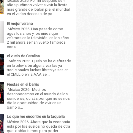
México 2026. Por fin después de 4
años pudimos volver a vivir la fiesta
mas grande del balón pie, el mundial
en el varias decenas de pa...
El mejor verano
México 2025. Han pasado como
agua los años y los niños que
veíamos en la televisión en los años
2 mil ahora se han vuelto famosos
con u...
el vuelo de Catalina
México 2025. Quién no ha disfrutado
en la televisión alguna vez las ya
tradicionales luchas libres ya sea en
el CMLL o en la AAA se ...
Fiestas en el barrio
México 2026. Muchos
desconocemos en el mundo de los
sonideros, quizás por que no se nos
dio la oportunidad de vivir en un
barrio o...
Lo que me encontre en la taqueria
México 2026. Ahora que la economía
esta por los suelos no queda de otra
que doblar turnos para poder