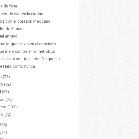
es de feria
ejor de vivir en la ciudad
ra con el corazón mexicano
alto de Ximena
el en vivo
me lo que se vio en el concierto
ue me encontre en el metrobus
 el clima con Alejandra Delgadillo
ne Haro como nunca
o
(73)
yo
(72)
l
(96)
zo
(75)
rero
(133)
ro
(72)
705)
671)