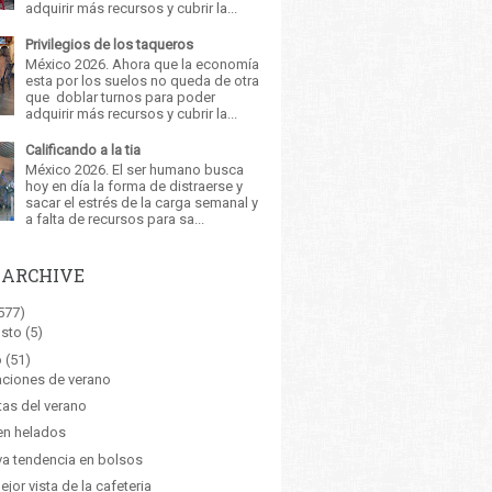
adquirir más recursos y cubrir la...
Privilegios de los taqueros
México 2026. Ahora que la economía
esta por los suelos no queda de otra
que doblar turnos para poder
adquirir más recursos y cubrir la...
Calificando a la tia
México 2026. El ser humano busca
hoy en día la forma de distraerse y
sacar el estrés de la carga semanal y
a falta de recursos para sa...
 ARCHIVE
577)
sto
(5)
o
(51)
ciones de verano
tas del verano
en helados
a tendencia en bolsos
ejor vista de la cafeteria