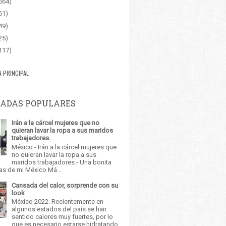
564)
61)
49)
25)
117)
A PRINCIPAL
ADAS POPULARES
Irán a la cárcel mujeres que no
quieran lavar la ropa a sus maridos
trabajadores.
México.- Irán a la cárcel mujeres que
no quieran lavar la ropa a sus
maridos trabajadores.- Una bonita
as de mi México Má...
Cansada del calor, sorprende con su
look
México 2022. Recientemente en
algunos estados del país se han
sentido calores muy fuertes, por lo
que es necesario estarse hidratando