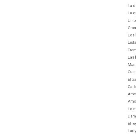
La d
La q
Un b
Gran
Los 
List
Trem
Las 
Mari
Cuan
El b
Cada
Arre
Amor
Lo m
Dam
El r
Lady