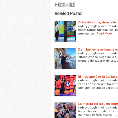
Related Posts:
Chica del clima, eleva la te
(adsbygoogle = window.adsbyg
necesitamos un relax de las
que realice…
Read More
De influencer a millonaria 
(adsbygoogle = window.adsby
otros tiempos luego de lo q
manera de sacar el dinero, 
El incidente Cecilia Gallian
(adsbygoogle = window.adsby
varios años televisa ha sent
atención de chicos y grand
La mesera del taquero enam
(adsbygoogle = window.adsby
los suelos no queda de otra
deudas y gastos que se …
R