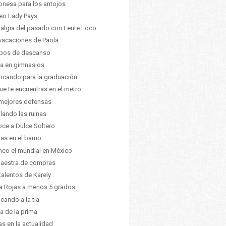
nesa para los antojos
eo Lady Pays
algia del pasado con Lente Loco
vacaciones de Paola
mpos de descanso
a en gimnasios
ticando para la graduación
ue te encuentras en el metro
mejores defensas
lando las ruinas
ce a Dulce Soltero
tas en el barrio
nco el mundial en México
aestra de compras
talentos de Karely
a Rojas a menos 5 grados
icando a la tia
 de la prima
s en la actualidad