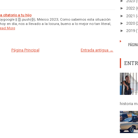
►
2023
(
►
2022
(
citatorio a tu hijo
►
2021
(
ygoogle || []).push({}); México 2023; Como sabemos esta situación
►
2020
(
y en día, nos a llevado a la locura, bueno a lo mejor no tan literal,
ead More
►
2019
(
PÁGIN
Página Principal
Entrada antigua →
ENTR
historia m