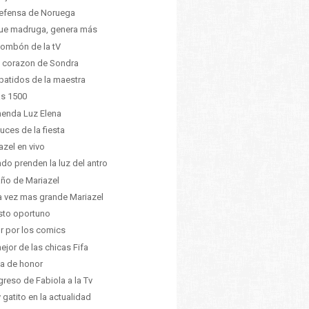
efensa de Noruega
ue madruga, genera más
ombón de la tV
 corazon de Sondra
batidos de la maestra
as 1500
enda Luz Elena
luces de la fiesta
azel en vivo
do prenden la luz del antro
año de Mariazel
 vez mas grande Mariazel
sto oportuno
 por los comics
ejor de las chicas Fifa
a de honor
egreso de Fabiola a la Tv
 gatito en la actualidad