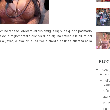
oven no tan fácil olvidara (ni sus amiguitos) pues quedo pasmado
a de la regiomontana que sin duda alguna estuvo a la altura del
al joven, el cual sin duda fue la envidia de unos cuantos en la
BLOG
▼
2026
(
►
ago
▼
juli
Vaca
Ofer
2x1 
Nuev
La m