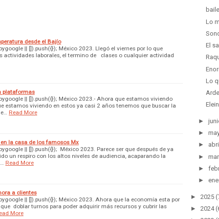
bail
Lo m
Sond
mperatura desde el Bajío
El s
oogle || []).push({}); México 2023. Llegó el viernes por lo que
 actividades laborales, el termino de clases o cualquier actividad
Raqu
Enor
Lo q
en plataformas
Arde
google || []).push({}); México 2023.- Ahora que estamos viviendo
Elei
ue estamos viviendo en estos ya casi 2 años tenemos que buscar la
de…
Read More
►
juni
►
ma
o en la casa de los famosos Mx
►
abri
google || []).push({}); México 2023. Parece ser que después de ya
ido un respiro con los altos niveles de audiencia, acaparando la
►
mar
e…
Read More
►
feb
►
ene
ora a clientes
►
2025
(
google || []).push({}); México 2023. Ahora que la economía esta por
 que doblar turnos para poder adquirir más recursos y cubrir las
►
2024
(
ead More