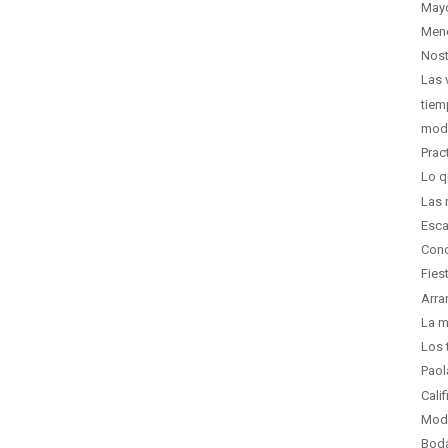
Mayo
Men
Nost
Las 
tie
mod
Prac
Lo q
Las 
Esca
Cono
Fies
Arra
La m
Los 
Paol
Calif
Moda
Boda