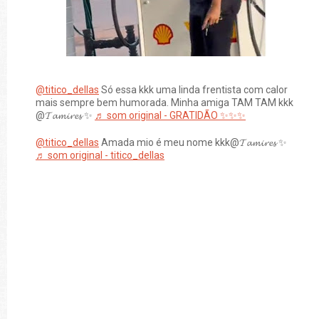
@titico_dellas
Só essa kkk uma linda frentista com calor
mais sempre bem humorada. Minha amiga TAM TAM kkk
@𝓣𝓪𝓶𝓲𝓻𝓮𝓼 ✨️
♬ som original - GRATIDÃO ✨✨✨
@titico_dellas
Amada mio é meu nome kkk@𝓣𝓪𝓶𝓲𝓻𝓮𝓼 ✨️
♬ som original - titico_dellas