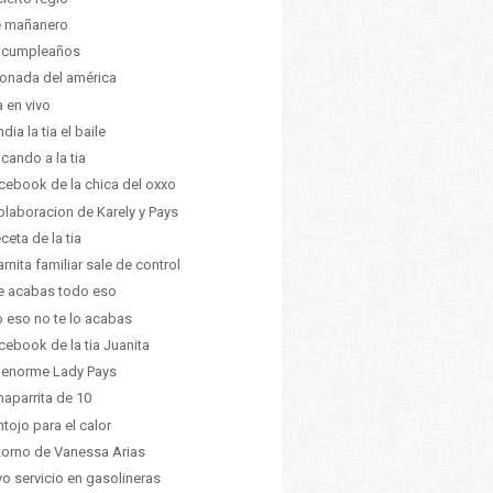
e mañanero
z cumpleaños
ionada del américa
a en vivo
dia la tia el baile
icando a la tia
acebook de la chica del oxxo
olaboracion de Karely y Pays
eceta de la tia
arnita familiar sale de control
e acabas todo eso
 eso no te lo acabas
acebook de la tia Juanita
 enorme Lady Pays
haparrita de 10
ntojo para el calor
etorno de Vanessa Arias
o servicio en gasolineras