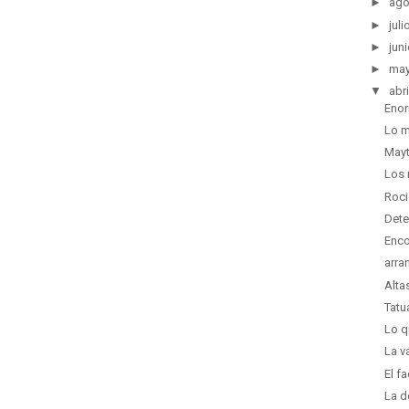
►
ago
►
juli
►
juni
►
ma
▼
abri
Enor
Lo m
Mayt
Los 
Roci
Dete
Enco
arra
Alta
Tatu
Lo q
La v
El f
La d