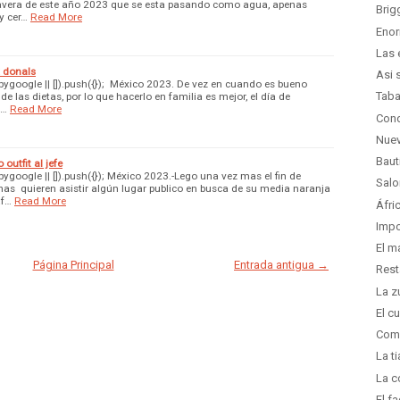
imavera de este año 2023 que se esta pasando como agua, apenas
Brig
y cer…
Read More
Enor
Las 
x donals
Asi 
google || []).push({}); México 2023. De vez en cuando es bueno
Taba
de las dietas, por lo que hacerlo en familia es mejor, el día de
 …
Read More
Cond
Nuev
Baut
outfit al jefe
google || []).push({}); México 2023.-Lego una vez mas el fin de
Salo
s quieren asistir algún lugar publico en busca de su media naranja
af…
Read More
Áfri
Imp
El m
Página Principal
Entrada antigua →
Rest
La z
El c
Comi
La t
La c
El f