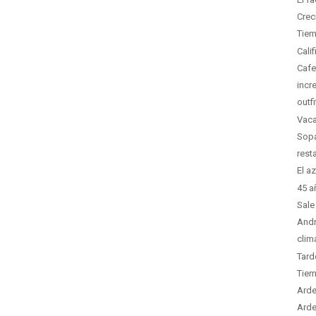
Crec
Tiem
Calif
Cafe
incr
outf
Vaca
Sopa
rest
El az
45 a
Sale
Andr
clim
Tard
Tiem
Arde
Arde