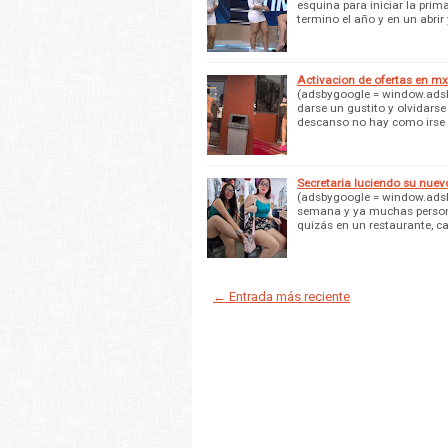
esquina para iniciar la pr
termino el año y en un abrir 
Activacion de ofertas en m
(adsbygoogle = window.adsby
darse un gustito y olvidarse 
descanso no hay como irse
Secretaria luciendo su nuevo 
(adsbygoogle = window.adsby
semana y ya muchas persona
quizás en un restaurante, c
← Entrada más reciente