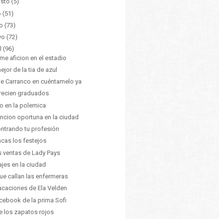
sto
(5)
o
(51)
o
(73)
yo
(72)
l
(96)
me aficion en el estadio
ejor de la tia de azul
e Carranco en cuéntamelo ya
recien graduados
o en la polemica
ncion oportuna en la ciudad
ntrando tu profesión
ncas los festejos
s ventas de Lady Pays
ajes en la ciudad
ue callan las enfermeras
acaciones de Ela Velden
acebook de la prima Sofi
e los zapatos rojos