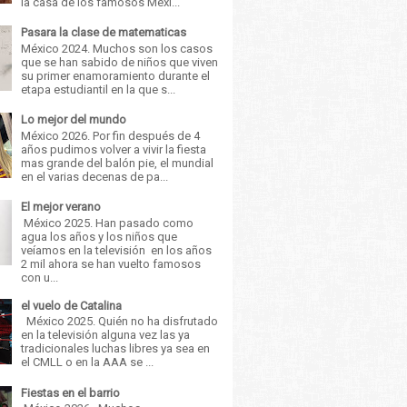
la casa de los famosos Méxi...
Pasara la clase de matematicas
México 2024. Muchos son los casos
que se han sabido de niños que viven
su primer enamoramiento durante el
etapa estudiantil en la que s...
Lo mejor del mundo
México 2026. Por fin después de 4
años pudimos volver a vivir la fiesta
mas grande del balón pie, el mundial
en el varias decenas de pa...
El mejor verano
México 2025. Han pasado como
agua los años y los niños que
veíamos en la televisión en los años
2 mil ahora se han vuelto famosos
con u...
el vuelo de Catalina
México 2025. Quién no ha disfrutado
en la televisión alguna vez las ya
tradicionales luchas libres ya sea en
el CMLL o en la AAA se ...
Fiestas en el barrio