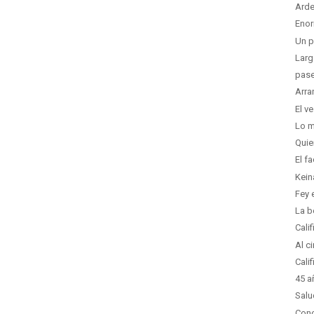
Arde
Enor
Un p
Larg
pase
Arra
El v
Lo m
Quie
El f
Kein
Fey 
La b
Cali
Al c
Cali
45 a
Salu
Conc