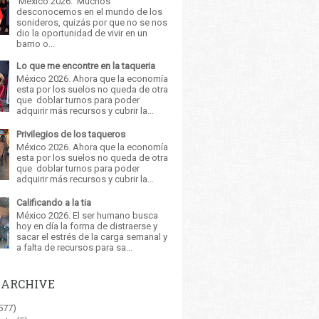
México 2026. Muchos
desconocemos en el mundo de los
sonideros, quizás por que no se nos
dio la oportunidad de vivir en un
barrio o...
Lo que me encontre en la taqueria
México 2026. Ahora que la economía
esta por los suelos no queda de otra
que doblar turnos para poder
adquirir más recursos y cubrir la...
Privilegios de los taqueros
México 2026. Ahora que la economía
esta por los suelos no queda de otra
que doblar turnos para poder
adquirir más recursos y cubrir la...
Calificando a la tia
México 2026. El ser humano busca
hoy en día la forma de distraerse y
sacar el estrés de la carga semanal y
a falta de recursos para sa...
 ARCHIVE
577)