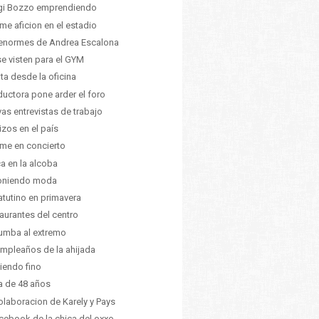
gi Bozzo emprendiendo
me aficion en el estadio
enormes de Andrea Escalona
se visten para el GYM
ta desde la oficina
uctora pone arder el foro
as entrevistas de trabajo
izos en el país
me en concierto
ca en la alcoba
oniendo moda
atutino en primavera
aurantes del centro
umba al extremo
umpleaños de la ahijada
endo fino
ia de 48 años
olaboracion de Karely y Pays
acebook de la chica del oxxo