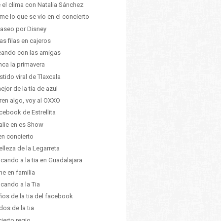
 el clima con Natalia Sánchez
me lo que se vio en el concierto
aseo por Disney
as filas en cajeros
ando con las amigas
nca la primavera
estido viral de Tlaxcala
ejor de la tia de azul
ren algo, voy al OXXO
acebook de Estrellita
alie en es Show
en concierto
elleza de la Legarreta
ficando a la tia en Guadalajara
ine en familia
ficando a la Tia
ños de la tia del facebook
dos de la tia
ierto regio