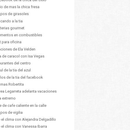
io de mas la chica fresa
pos de girasoles
icando a la tia
terias gourmet
ementos en combustibles
it para oficina
ciones de Ela Velden
 de caracol con Isa Vegas
aurantes del centro
ul de la tia del azul
ños de la tia del facebook
 mas Robertita
ea Legarreta adelanta vacaciones
a extremo
e de cafe caliente en la calle
pos de vigilia
 el clima con Alejandra Delgadillo
 el clima con Vanessa Ibarra