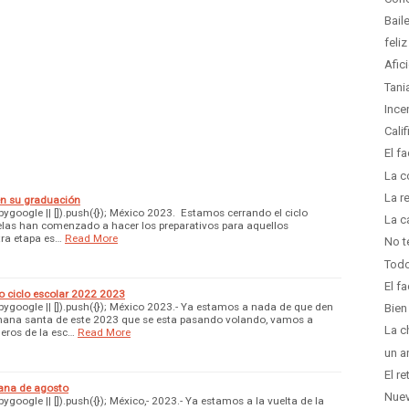
Bail
feli
Afic
Tani
Incen
Calif
El f
La c
La r
en su graduación
google || []).push({}); México 2023. Estamos cerrando el ciclo
La c
cuelas han comenzado a hacer los preparativos para aquellos
tra etapa es…
Read More
No t
Todo
El f
o ciclo escolar 2022 2023
google || []).push({}); México 2023.- Ya estamos a nada de que den
Bien
emana santa de este 2023 que se esta pasando volando, vamos a
La c
eros de la esc…
Read More
un a
El r
ana de agosto
Nuev
oogle || []).push({}); México,- 2023.- Ya estamos a la vuelta de la