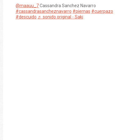
@maauu_7
Cassandra Sanchez Navarro
#cassandrasancheznavarro
#piernas
#cuerpazo
#descuido
♬ sonido original - Saki