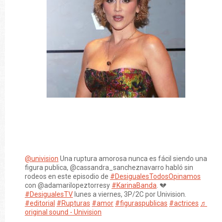
@univision
Una ruptura amorosa nunca es fácil siendo una
figura publica, @cassandra_sancheznavarro habló sin
rodeos en este episodio de
#DesigualesTodosOpinamos
con @adamarilopeztorresy
#KarinaBanda
. 💔
#DesigualesTV
lunes a viernes, 3P/2C por Univision.
#editorial
#Rupturas
#amor
#figuraspublicas
#actrices
♬
original sound - Univision