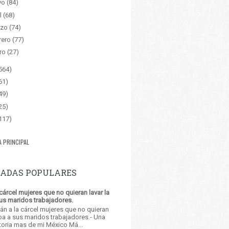
yo
(84)
l
(68)
zo
(74)
rero
(77)
ro
(27)
564)
61)
49)
25)
117)
A PRINCIPAL
ADAS POPULARES
a cárcel mujeres que no quieran lavar la
us maridos trabajadores.
rán a la cárcel mujeres que no quieran
opa a sus maridos trabajadores.- Una
toria mas de mi México Má...