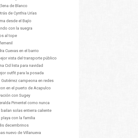
Elena de Blanco
etrás de Cynthia Urías
lima desde el Bajío
ando con la suegra
os al tope
femenil
ra Cuevas en el barrio
ejor vista del transporte público
na Cid lista para navidad
ejor outfit para la posada
 Gutiérrez campeona en redes
on en el puerto de Acapulco
vación con Sugey
ralda Pimentel como nunca
s bailan solas entierra caliente
a playa con la familia
dis decembrinos
as nuevo de Villanueva