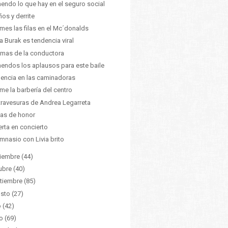
endo lo que hay en el seguro social
ños y derrite
mes las filas en el Mc´donalds
a Burak es tendencia viral
mas de la conductora
endos los aplausos para este baile
encia en las caminadoras
me la barbería del centro
travesuras de Andrea Legarreta
as de honor
rta en concierto
imnasio con Livia brito
iembre
(44)
ubre
(40)
tiembre
(85)
sto
(27)
o
(42)
o
(69)