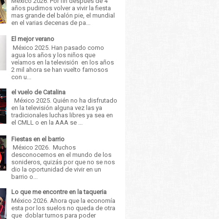
México 2026. Por fin después de 4
años pudimos volver a vivir la fiesta
mas grande del balón pie, el mundial
en el varias decenas de pa...
El mejor verano
México 2025. Han pasado como
agua los años y los niños que
veíamos en la televisión en los años
2 mil ahora se han vuelto famosos
con u...
el vuelo de Catalina
México 2025. Quién no ha disfrutado
en la televisión alguna vez las ya
tradicionales luchas libres ya sea en
el CMLL o en la AAA se ...
Fiestas en el barrio
México 2026. Muchos
desconocemos en el mundo de los
sonideros, quizás por que no se nos
dio la oportunidad de vivir en un
barrio o...
Lo que me encontre en la taqueria
México 2026. Ahora que la economía
esta por los suelos no queda de otra
que doblar turnos para poder