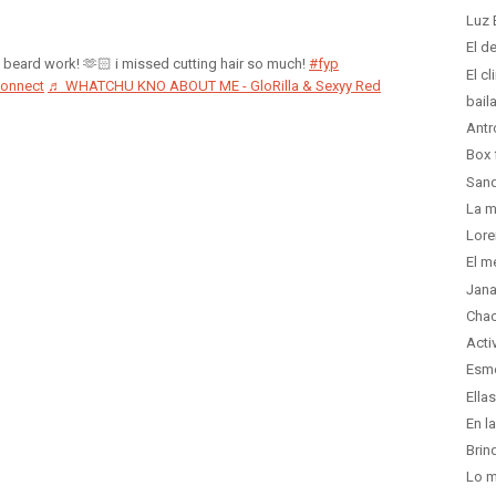
Luz 
El d
 beard work! 🫶🏻 i missed cutting hair so much!
#fyp
El c
onnect
♬ WHATCHU KNO ABOUT ME - GloRilla & Sexyy Red
bail
Antr
Box 
Sand
La m
Lore
El m
Jana
Chac
Acti
Esme
Ella
En l
Brin
Lo m