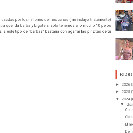
r usadas por los millones de mexicanos (me incluyo tristemente)
ra querida barba y bigote si solo tenemos a lo mucho 10 pelos
 a este tipo de "barbas" bastaría con agarrar las pinzitas de tu
BLOG
►
2026
(
►
2025
(
▼
2024
(
▼
dic
Cena
Clas
El m
De n