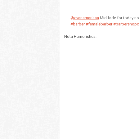
@evanamariaaa
Mid fade for today no
#barber
#femalebarber
#barbershopc
Nota Humorística.