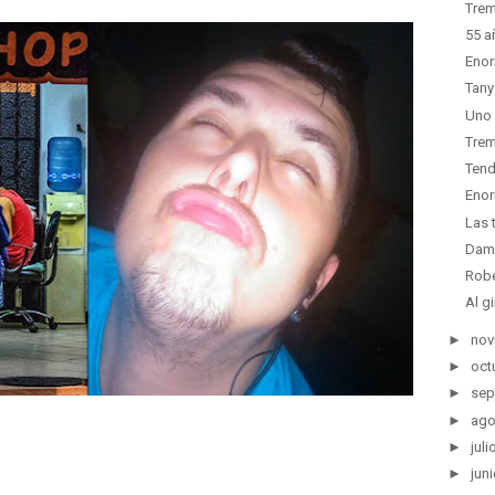
Trem
55 a
Enor
Tany
Uno 
Trem
Tend
Enor
Las 
Dam
Robe
Al g
►
nov
►
oct
►
sep
►
ago
►
juli
►
juni