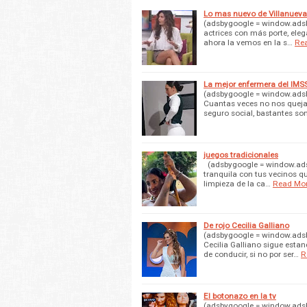
Lo mas nuevo de Villanueva
(adsbygoogle = window.adsby
actrices con más porte, elega
ahora la vemos en la s…
Re
La mejor enfermera del IMS
(adsbygoogle = window.adsbyg
Cuantas veces no nos queja
seguro social, bastantes so
juegos tradicionales
(adsbygoogle = window.adsbyg
tranquila con tus vecinos qu
limpieza de la ca…
Read Mo
De rojo Cecilia Galliano
(adsbygoogle = window.adsby
Cecilia Galliano sigue esta
de conducir, si no por ser…
R
El botonazo en la tv
(adsbygoogle = window.adsby