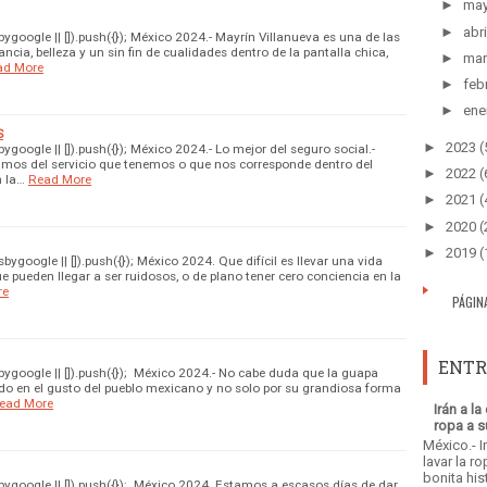
►
ma
►
abri
google || []).push({}); México 2024.- Mayrín Villanueva es una de las
ncia, belleza y un sin fin de cualidades dentro de la pantalla chica,
►
mar
ad More
►
feb
►
ene
S
►
2023
(
oogle || []).push({}); México 2024.- Lo mejor del seguro social.-
mos del servicio que tenemos o que nos corresponde dentro del
►
2022
(
n la…
Read More
►
2021
(
►
2020
(
►
2019
(
oogle || []).push({}); México 2024. Que difícil es llevar una vida
e pueden llegar a ser ruidosos, o de plano tener cero conciencia en la
re
PÁGIN
ENTR
google || []).push({}); México 2024.- No cabe duda que la guapa
ndo en el gusto del pueblo mexicano y no solo por su grandiosa forma
ead More
Irán a l
ropa a s
México.- I
lavar la r
bonita his
google || []).push({}); México 2024. Estamos a escasos días de dar