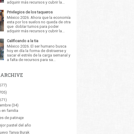
adquirir más recursos y cubrir la...
Privilegios de los taqueros
México 2026. Ahora que la economía
esta por los suelos no queda de otra
que doblar turnos para poder
adquirir más recursos y cubrir la...
Calificando a la tia
México 2026. El ser humano busca
hoy en día la forma de distraerse y
sacar el estrés de la carga semanal y
a falta de recursos para sa...
 ARCHIVE
577)
705)
671)
iembre
(34)
 en familia
es de patinaje
ejor pastel del año
uevo Tanya Burak