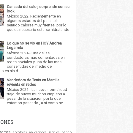
Cansada del calor, sorprende con su
look
México 2022. Recientemente en
algunos estados del país se han
sentido calores muy fuertes, por lo
que es necesario estarse hidratando
Lo que no se vio en HOY Andrea
Legarreta
México 2024.- Una de las
conductoras mas comentadas en
redes sociales y una de las mas
consentidas del medio del
o es sin d...
Vendedora de Tenis en Marti la
revienta en redes
México 2021.- La nueva normalidad
trajo de nuevo muchos empleos a
pesar de la situación por la que
estamos pasando , a si como se
IONES
horros
banco
anecdotas
aplicaciones moviles