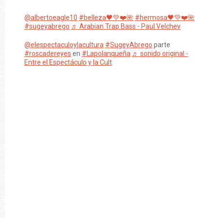
@albertoeagle10
#belleza🖤💚❤️🌺
#hermosa🖤💚❤️🌺
#sugeyabrego
♬ Arabian Trap Bass - Paul Velchev
@elespectaculoylacultura
#SugeyAbrego
parte
#roscadereyes
en
#Lapolanqueña
♬ sonido original -
Entre el Espectáculo y la Cult