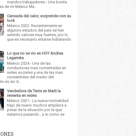
maridos trabajadores.- Una bonita
as de mi México Má...
Cansada del calor, sorprende con su
look
México 2022. Recientemente en
algunos estados del país se han
sentido calores muy fuertes, por lo
que es necesario estarse hidratando
Lo que no se vio en HOY Andrea
Legarreta
México 2024.- Una de las
conductoras mas comentadas en
redes sociales y una de las mas
consentidas del medio del
o es sin d...
Vendedora de Tenis en Marti la
revienta en redes
México 2021.- La nueva normalidad
trajo de nuevo muchos empleos a
pesar de la situación por la que
estamos pasando , a si como se
IONES