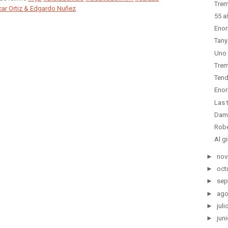
Trem
ar Ortiz & Edgardo Nuñez
55 a
Enor
Tany
Uno 
Trem
Tend
Enor
Las 
Dam
Robe
Al g
►
nov
►
oct
►
sep
►
ago
►
juli
►
juni