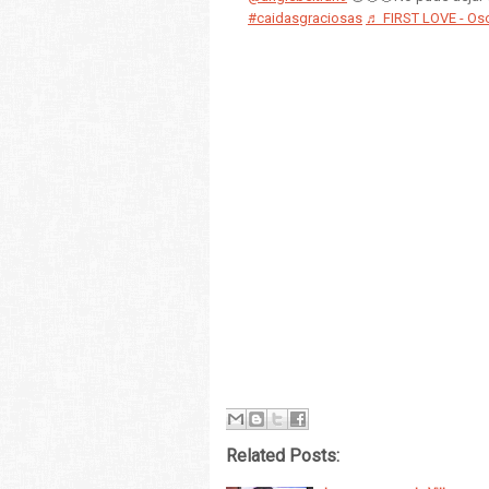
#caidasgraciosas
♬ FIRST LOVE - Osc
Related Posts: