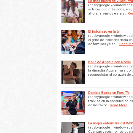
Lo mas nuevo de Villanueva
(adsbygoogle = window.adsby
actrices con más porte, elega
ahora la vemos en la s…
Re
El botonazo en la tv
(adsbygoogle = window.adsby
el grito de independencia en 
de familias ya se …
Read Mo
Baile de Angela con Nodal
(adsbygoogle = window.adsb
la dinastía Aguilar ha sido 
reconquistar el corazón de
Daniela Baeza en Foro TV
(adsbygoogle = window.adsby
televisa en la conducción e
de las favor…
Read More
La mejor enfermera del IMS
(adsbygoogle = window.adsbyg
Cuantas veces no nos queja