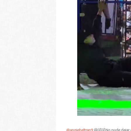
@angiebeltran9
😆🤣🤣No pude dejar 