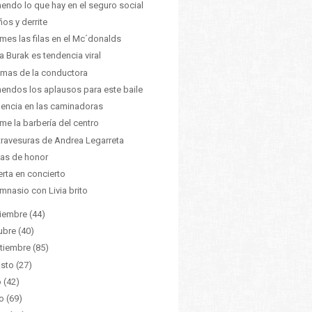
endo lo que hay en el seguro social
ños y derrite
mes las filas en el Mc´donalds
a Burak es tendencia viral
mas de la conductora
endos los aplausos para este baile
encia en las caminadoras
me la barbería del centro
travesuras de Andrea Legarreta
as de honor
rta en concierto
imnasio con Livia brito
iembre
(44)
ubre
(40)
tiembre
(85)
sto
(27)
o
(42)
o
(69)