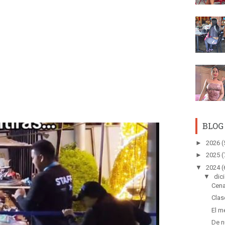
BLOG
►
2026
(
►
2025
(
▼
2024
(
▼
dic
Cena
Clas
El m
De n