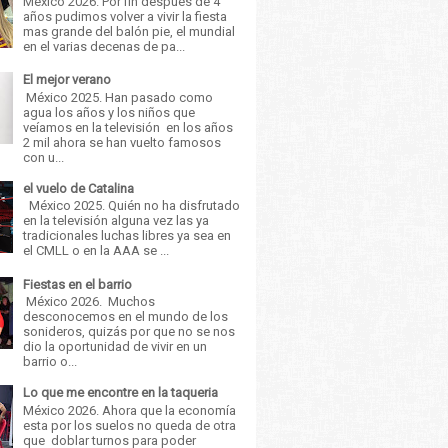
México 2026. Por fin después de 4
años pudimos volver a vivir la fiesta
mas grande del balón pie, el mundial
en el varias decenas de pa...
El mejor verano
México 2025. Han pasado como
agua los años y los niños que
veíamos en la televisión en los años
2 mil ahora se han vuelto famosos
con u...
el vuelo de Catalina
México 2025. Quién no ha disfrutado
en la televisión alguna vez las ya
tradicionales luchas libres ya sea en
el CMLL o en la AAA se ...
Fiestas en el barrio
México 2026. Muchos
desconocemos en el mundo de los
sonideros, quizás por que no se nos
dio la oportunidad de vivir en un
barrio o...
Lo que me encontre en la taqueria
México 2026. Ahora que la economía
esta por los suelos no queda de otra
que doblar turnos para poder