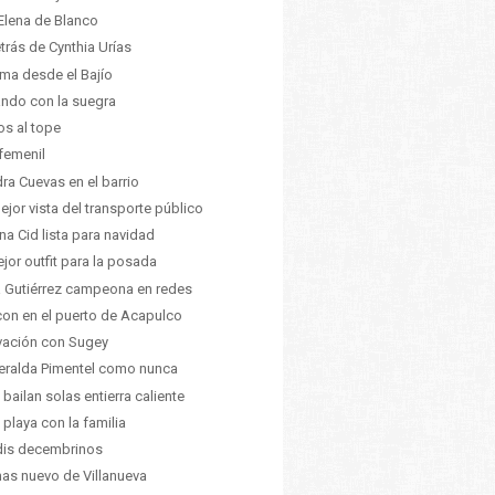
Elena de Blanco
etrás de Cynthia Urías
lima desde el Bajío
ando con la suegra
os al tope
femenil
ra Cuevas en el barrio
ejor vista del transporte público
na Cid lista para navidad
ejor outfit para la posada
 Gutiérrez campeona en redes
on en el puerto de Acapulco
vación con Sugey
ralda Pimentel como nunca
s bailan solas entierra caliente
a playa con la familia
dis decembrinos
as nuevo de Villanueva