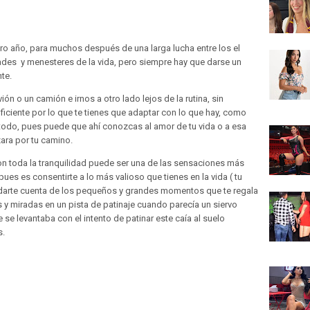
o año, para muchos después de una larga lucha entre los el
dades y menesteres de la vida, pero siempre hay que darse un
nte.
ón o un camión e irnos a otro lado lejos de la rutina, sin
iciente por lo que te tienes que adaptar con lo que hay, como
de todo, pues puede que ahí conozcas al amor de tu vida o a esa
ra por tu camino.
on toda la tranquilidad puede ser una de las sensaciones más
pues es consentirte a lo más valioso que tienes en la vida ( tu
darte cuenta de los pequeños y grandes momentos que te regala
 y miradas en un pista de patinaje cuando parecía un siervo
e levantaba con el intento de patinar este caía al suelo
s.