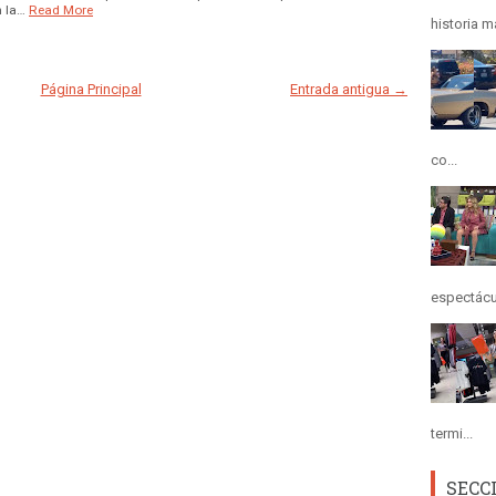
n la…
Read More
historia m
Página Principal
Entrada antigua →
co...
espectácul
termi...
SECC