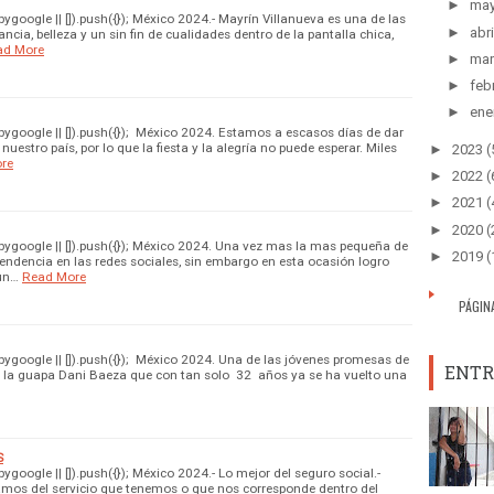
►
ma
google || []).push({}); México 2024.- Mayrín Villanueva es una de las
►
abri
ncia, belleza y un sin fin de cualidades dentro de la pantalla chica,
ad More
►
mar
►
feb
►
ene
google || []).push({}); México 2024. Estamos a escasos días de dar
nuestro país, por lo que la fiesta y la alegría no puede esperar. Miles
►
2023
(
re
►
2022
(
►
2021
(
►
2020
(
ygoogle || []).push({}); México 2024. Una vez mas la mas pequeña de
►
2019
(
tendencia en las redes sociales, sin embargo en esta ocasión logro
 un…
Read More
PÁGIN
google || []).push({}); México 2024. Una de las jóvenes promesas de
ENTR
s la guapa Dani Baeza que con tan solo 32 años ya se ha vuelto una
S
oogle || []).push({}); México 2024.- Lo mejor del seguro social.-
mos del servicio que tenemos o que nos corresponde dentro del