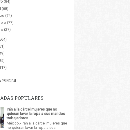
yo
(84)
l
(68)
zo
(74)
rero
(77)
ro
(27)
564)
61)
49)
25)
117)
A PRINCIPAL
ADAS POPULARES
Irán a la cárcel mujeres que no
quieran lavar la ropa a sus maridos
trabajadores.
México.- Irán a la cárcel mujeres que
no quieran lavar la ropa a sus