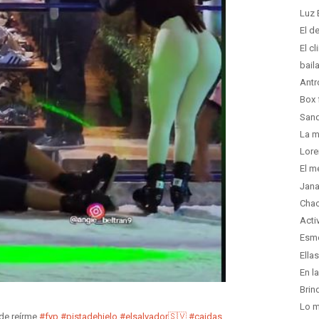
Luz 
El d
El c
bail
Antr
Box 
Sand
La m
Lore
El m
Jana
Chac
Acti
Esme
Ella
En l
Brin
Lo m
de reírme
#fyp
#pistadehielo
#elsalvador🇸🇻
#caidas