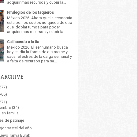
adquirir más recursos y cubrir la...
Privilegios de los taqueros
México 2026. Ahora que la economía
esta por los suelos no queda de otra
que doblar turnos para poder
adquirir más recursos y cubrir la...
Calificando a la tia
México 2026. El ser humano busca
hoy en día la forma de distraerse y
sacar el estrés de la carga semanal y
a falta de recursos para sa...
 ARCHIVE
577)
705)
671)
iembre
(34)
 en familia
es de patinaje
ejor pastel del año
uevo Tanya Burak